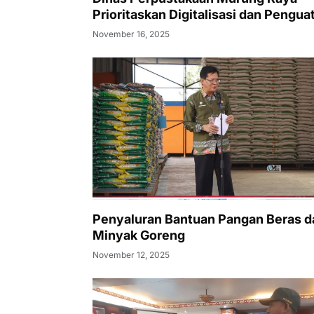
Prioritaskan Digitalisasi dan Pengua
Literasi Desa
November 16, 2025
Penyaluran Bantuan Pangan Beras d
Minyak Goreng
November 12, 2025