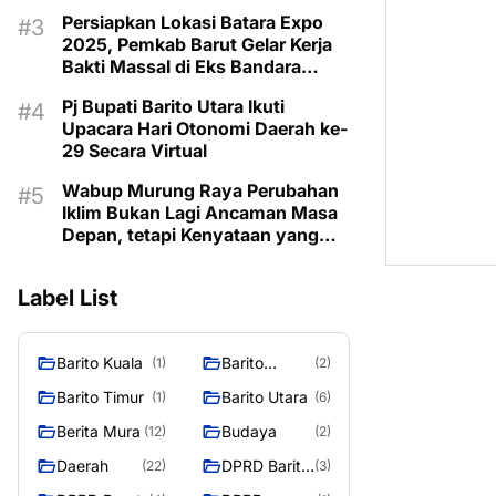
Taman Makam Pahlawan
Persiapkan Lokasi Batara Expo
2025, Pemkab Barut Gelar Kerja
Bakti Massal di Eks Bandara
Lama
Pj Bupati Barito Utara Ikuti
Upacara Hari Otonomi Daerah ke-
29 Secara Virtual
Wabup Murung Raya Perubahan
Iklim Bukan Lagi Ancaman Masa
Depan, tetapi Kenyataan yang
Harus Dihadapi
Label List
Barito Kuala
Barito
(1)
(2)
Selatan
Barito Timur
Barito Utara
(1)
(6)
Berita Mura
Budaya
(12)
(2)
Daerah
DPRD Barito
(22)
(3)
Utara