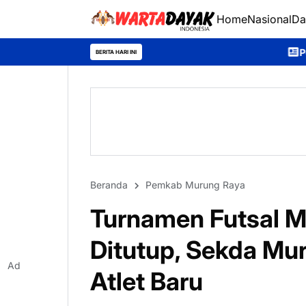
Home
Nasional
Da
Pemkab Murung Raya Lep
BERITA HARI INI
Beranda
Pemkab Murung Raya
Turnamen Futsal M
Ditutup, Sekda Mu
Ad
Atlet Baru