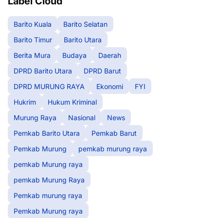
Label Cloud
Barito Kuala
Barito Selatan
Barito Timur
Barito Utara
Berita Mura
Budaya
Daerah
DPRD Barito Utara
DPRD Barut
DPRD MURUNG RAYA
Ekonomi
FYI
Hukrim
Hukum Kriminal
Murung Raya
Nasional
News
Pemkab Barito Utara
Pemkab Barut
Pemkab Murung
pemkab murung raya
pemkab Murung raya
pemkab Murung Raya
Pemkab murung raya
Pemkab Murung raya