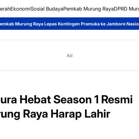
erah
Ekonomi
Sosial Budaya
Pemkab Murung Raya
DPRD Mur
as Kontingen Pramuka ke Jambore Nasional XII
Disdukcapil Mu
Ad
ura Hebat Season 1 Resmi
rung Raya Harap Lahir