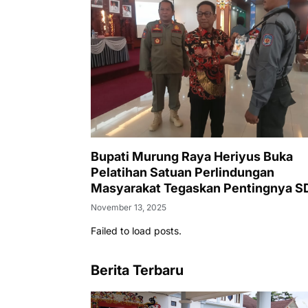
Bupati Murung Raya Heriyus Buka
Pelatihan Satuan Perlindungan
Masyarakat Tegaskan Pentingnya 
Tangguh dan Profesional Hadapi
November 13, 2025
Tantangan Keamanan Daerah
Failed to load posts.
Berita Terbaru