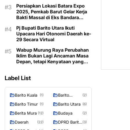
Taman Makam Pahlawan
Persiapkan Lokasi Batara Expo
2025, Pemkab Barut Gelar Kerja
Bakti Massal di Eks Bandara
Lama
Pj Bupati Barito Utara Ikuti
Upacara Hari Otonomi Daerah ke-
29 Secara Virtual
Wabup Murung Raya Perubahan
Iklim Bukan Lagi Ancaman Masa
Depan, tetapi Kenyataan yang
Harus Dihadapi
Label List
Barito Kuala
Barito
(1)
(2)
Selatan
Barito Timur
Barito Utara
(1)
(6)
Berita Mura
Budaya
(12)
(2)
Daerah
DPRD Barito
(22)
(3)
Utara