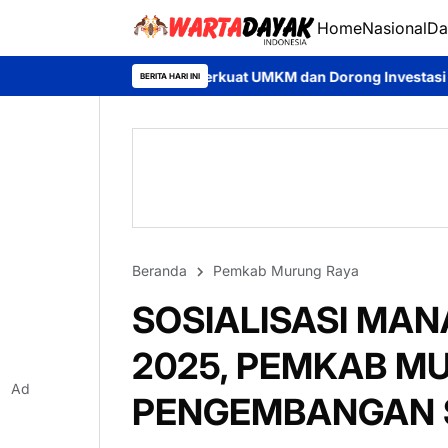
Home
Nasional
Da
buka, Perkuat UMKM dan Dorong Investasi Daerah
Jumat Berka
BERITA HARI INI
Beranda
Pemkab Murung Raya
SOSIALISASI MA
2025, PEMKAB M
Ad
PENGEMBANGAN 