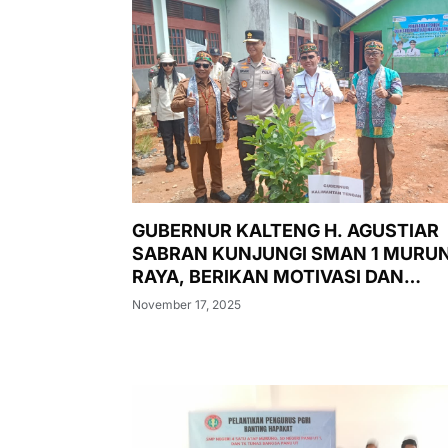
GUBERNUR KALTENG H. AGUSTIAR
SABRAN KUNJUNGI SMAN 1 MURU
RAYA, BERIKAN MOTIVASI DAN
LUNCURKAN PASAR MURAH,
November 17, 2025
PENANAMAN POHON, DAN
PEMERIKSAAN KESEHATAN GRATIS