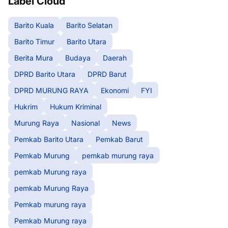
Label Cloud
Barito Kuala
Barito Selatan
Barito Timur
Barito Utara
Berita Mura
Budaya
Daerah
DPRD Barito Utara
DPRD Barut
DPRD MURUNG RAYA
Ekonomi
FYI
Hukrim
Hukum Kriminal
Murung Raya
Nasional
News
Pemkab Barito Utara
Pemkab Barut
Pemkab Murung
pemkab murung raya
pemkab Murung raya
pemkab Murung Raya
Pemkab murung raya
Pemkab Murung raya