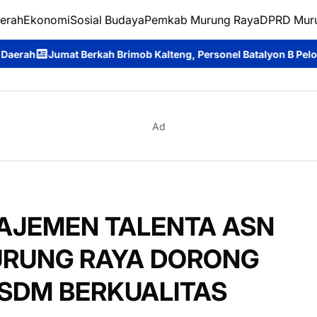
erah
Ekonomi
Sosial Budaya
Pemkab Murung Raya
DPRD Mur
h Brimob Kalteng, Personel Batalyon B Pelopor Berbagi Kebahag
Ad
NAJEMEN TALENTA ASN
URUNG RAYA DORONG
SDM BERKUALITAS