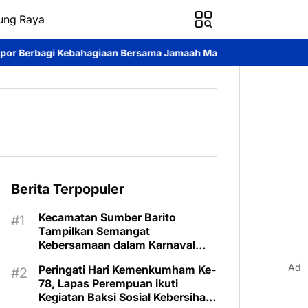
ung Raya
iaan Bersama Jamaah Masjid Al-Amin
Pemkab Murung Raya Lepas
Berita Terpopuler
Kecamatan Sumber Barito
Tampilkan Semangat
Kebersamaan dalam Karnaval
Budaya Murung Raya
Ad
Peringati Hari Kemenkumham Ke-
78, Lapas Perempuan ikuti
Kegiatan Baksi Sosial Kebersihan