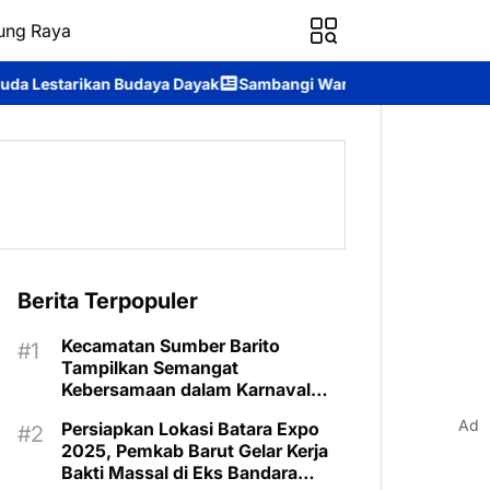
ung Raya
daya Dayak
Sambangi Warga Desa, Ditpolairud Polda Kalteng S
Berita Terpopuler
Kecamatan Sumber Barito
Tampilkan Semangat
Kebersamaan dalam Karnaval
Budaya Murung Raya
Ad
Persiapkan Lokasi Batara Expo
2025, Pemkab Barut Gelar Kerja
Bakti Massal di Eks Bandara