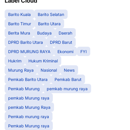
Label Cloud
Barito Kuala
Barito Selatan
Barito Timur
Barito Utara
Berita Mura
Budaya
Daerah
DPRD Barito Utara
DPRD Barut
DPRD MURUNG RAYA
Ekonomi
FYI
Hukrim
Hukum Kriminal
Murung Raya
Nasional
News
Pemkab Barito Utara
Pemkab Barut
Pemkab Murung
pemkab murung raya
pemkab Murung raya
pemkab Murung Raya
Pemkab murung raya
Pemkab Murung raya