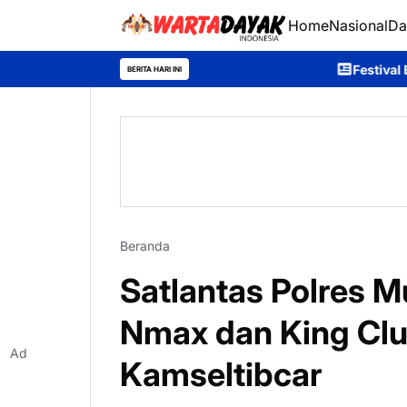
Home
Nasional
Da
Festival Budaya Tira Tangka
BERITA HARI INI
Beranda
Satlantas Polres 
Nmax dan King Cl
Ad
Kamseltibcar