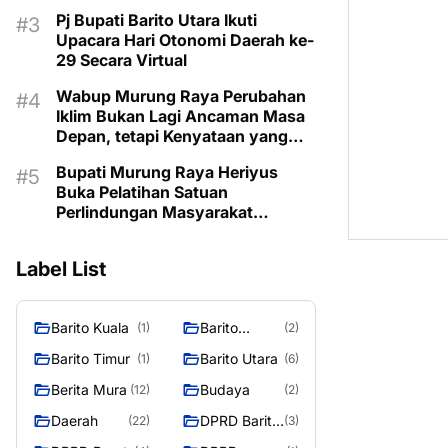
Lama
Pj Bupati Barito Utara Ikuti
Upacara Hari Otonomi Daerah ke-
29 Secara Virtual
Wabup Murung Raya Perubahan
Iklim Bukan Lagi Ancaman Masa
Depan, tetapi Kenyataan yang
Harus Dihadapi
Bupati Murung Raya Heriyus
Buka Pelatihan Satuan
Perlindungan Masyarakat
Tegaskan Pentingnya SDM
Tangguh dan Profesional Hadapi
Label List
Tantangan Keamanan Daerah
Barito Kuala
Barito
(1)
(2)
Selatan
Barito Timur
Barito Utara
(1)
(6)
Berita Mura
Budaya
(12)
(2)
Daerah
DPRD Barito
(22)
(3)
Utara