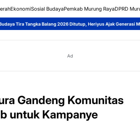
erah
Ekonomi
Sosial Budaya
Pemkab Murung Raya
DPRD Mur
 Balang 2026 Ditutup, Heriyus Ajak Generasi Muda Lestarikan Bu
Ad
Mura Gandeng Komunitas
ub untuk Kampanye