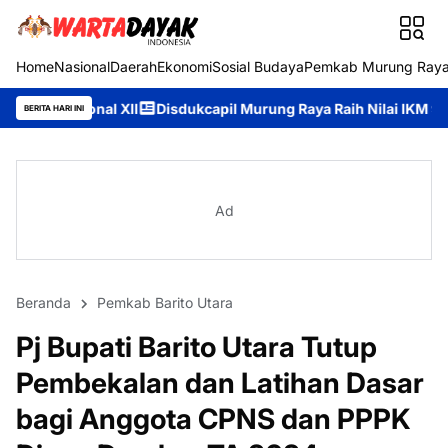
Home
Nasional
Daerah
Ekonomi
Sosial Budaya
Pemkab Murung Ray
II
Disdukcapil Murung Raya Raih Nilai IKM 93,84, Bukti Komitm
BERITA HARI INI
Ad
Beranda
Pemkab Barito Utara
Pj Bupati Barito Utara Tutup
Pembekalan dan Latihan Dasar
bagi Anggota CPNS dan PPPK