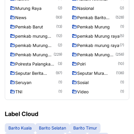
Murung Raya
Nasional
(2)
(2)
News
Pemkab Barito
(93)
(528)
Utara
Pemkab Barut
Pemkab Murung
(13)
(1)
pemkab murung
pemkab Murung raya
(12)
(5)
raya
pemkab Murung
Pemkab murung raya
(2)
(7)
Raya
Pemkab Murung
Pemkab Murung
(229)
(256)
raya
Raya
Polresta Palangka
Polri
(3)
(10)
Raya
Seputar Berita
Seputar Mura
(97)
(136)
Murung Raya
Seasen 2
Seruyan
Sosial
(1)
(1)
TNI
Video
(1)
(1)
Label Cloud
Barito Kuala
Barito Selatan
Barito Timur