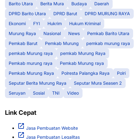
Barito Utara
Berita Mura
Budaya
Daerah
DPRD Barito Utara
DPRD Barut
DPRD MURUNG RAYA
Ekonomi
FYI
Hukrim
Hukum Kriminal
Murung Raya
Nasional
News
Pemkab Barito Utara
Pemkab Barut
Pemkab Murung
pemkab murung raya
pemkab Murung raya
pemkab Murung Raya
Pemkab murung raya
Pemkab Murung raya
Pemkab Murung Raya
Polresta Palangka Raya
Polri
Seputar Berita Murung Raya
Seputar Mura Seasen 2
Seruyan
Sosial
TNI
Video
Link Cepat
Jasa Pembuatan Website
Jasa Pembuatan Legalitas