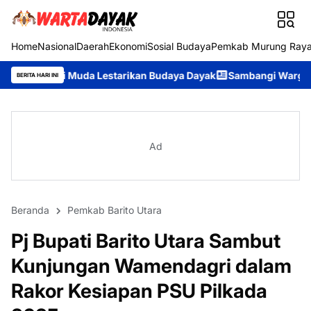
Home
Nasional
Daerah
Ekonomi
Sosial Budaya
Pemkab Murung Ray
da Lestarikan Budaya Dayak
Sambangi Warga Desa, Ditpolairud 
BERITA HARI INI
Ad
Beranda
Pemkab Barito Utara
Pj Bupati Barito Utara Sambut
Kunjungan Wamendagri dalam
Rakor Kesiapan PSU Pilkada