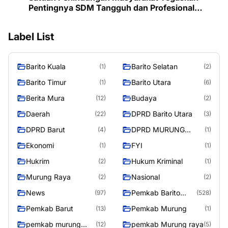
Pentingnya SDM Tangguh dan Profesional
Hadapi Tantangan Keamanan Daerah
Label List
Barito Kuala
Barito Selatan
(1)
(2)
Barito Timur
Barito Utara
(1)
(6)
Berita Mura
Budaya
(12)
(2)
Daerah
DPRD Barito Utara
(22)
(3)
DPRD Barut
DPRD MURUNG
(4)
(1)
RAYA
Ekonomi
FYI
(1)
(1)
Hukrim
Hukum Kriminal
(2)
(1)
Murung Raya
Nasional
(2)
(2)
News
Pemkab Barito
(97)
(528)
Utara
Pemkab Barut
Pemkab Murung
(13)
(1)
pemkab murung
pemkab Murung raya
(12)
(5)