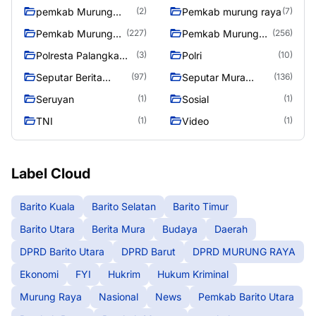
raya
pemkab Murung
Pemkab murung raya
(2)
(7)
Raya
Pemkab Murung
Pemkab Murung
(227)
(256)
raya
Raya
Polresta Palangka
Polri
(3)
(10)
Raya
Seputar Berita
Seputar Mura
(97)
(136)
Murung Raya
Seasen 2
Seruyan
Sosial
(1)
(1)
TNI
Video
(1)
(1)
Label Cloud
Barito Kuala
Barito Selatan
Barito Timur
Barito Utara
Berita Mura
Budaya
Daerah
DPRD Barito Utara
DPRD Barut
DPRD MURUNG RAYA
Ekonomi
FYI
Hukrim
Hukum Kriminal
Murung Raya
Nasional
News
Pemkab Barito Utara