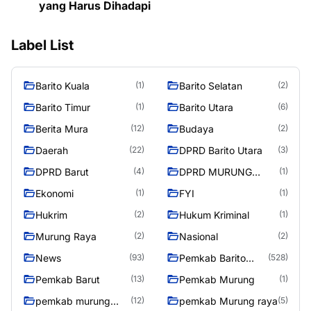
yang Harus Dihadapi
Label List
Barito Kuala
Barito Selatan
(1)
(2)
Barito Timur
Barito Utara
(1)
(6)
Berita Mura
Budaya
(12)
(2)
Daerah
DPRD Barito Utara
(22)
(3)
DPRD Barut
DPRD MURUNG
(4)
(1)
RAYA
Ekonomi
FYI
(1)
(1)
Hukrim
Hukum Kriminal
(2)
(1)
Murung Raya
Nasional
(2)
(2)
News
Pemkab Barito
(93)
(528)
Utara
Pemkab Barut
Pemkab Murung
(13)
(1)
pemkab murung
pemkab Murung raya
(12)
(5)