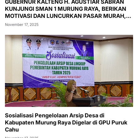
GUBERNUR KALTENG H. AGUSTIAR SABRAN
KUNJUNGI SMAN 1 MURUNG RAYA, BERIKAN
MOTIVASI DAN LUNCURKAN PASAR MURAH,
PENANAMAN POHON, DAN PEMERIKSAAN
November 17, 2025
KESEHATAN GRATIS
Sosialisasi Pengelolaan Arsip Desa di
Kabupaten Murung Raya Digelar di GPU Puruk
Cahu