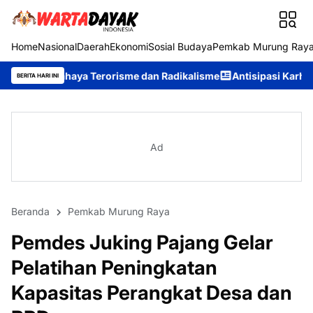
Home
Nasional
Daerah
Ekonomi
Sosial Budaya
Pemkab Murung Ray
ya Terorisme dan Radikalisme
Antisipasi Karhutla, Murung Raya
BERITA HARI INI
Ad
Beranda
Pemkab Murung Raya
Pemdes Juking Pajang Gelar
Pelatihan Peningkatan
Kapasitas Perangkat Desa dan