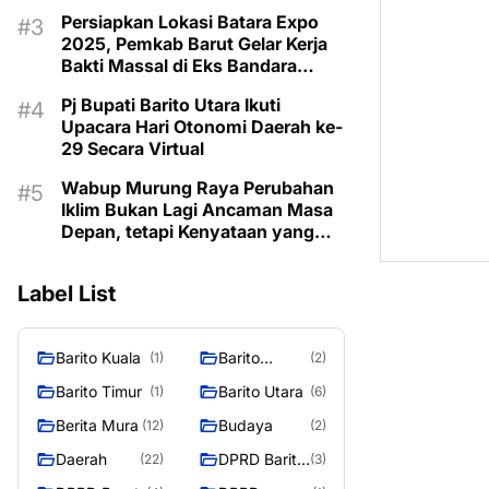
Taman Makam Pahlawan
Persiapkan Lokasi Batara Expo
2025, Pemkab Barut Gelar Kerja
Bakti Massal di Eks Bandara
Lama
Pj Bupati Barito Utara Ikuti
Upacara Hari Otonomi Daerah ke-
29 Secara Virtual
Wabup Murung Raya Perubahan
Iklim Bukan Lagi Ancaman Masa
Depan, tetapi Kenyataan yang
Harus Dihadapi
Label List
Barito Kuala
Barito
(1)
(2)
Selatan
Barito Timur
Barito Utara
(1)
(6)
Berita Mura
Budaya
(12)
(2)
Daerah
DPRD Barito
(22)
(3)
Utara