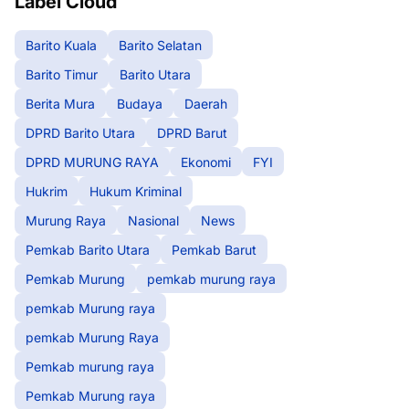
Label Cloud
Barito Kuala
Barito Selatan
Barito Timur
Barito Utara
Berita Mura
Budaya
Daerah
DPRD Barito Utara
DPRD Barut
DPRD MURUNG RAYA
Ekonomi
FYI
Hukrim
Hukum Kriminal
Murung Raya
Nasional
News
Pemkab Barito Utara
Pemkab Barut
Pemkab Murung
pemkab murung raya
pemkab Murung raya
pemkab Murung Raya
Pemkab murung raya
Pemkab Murung raya