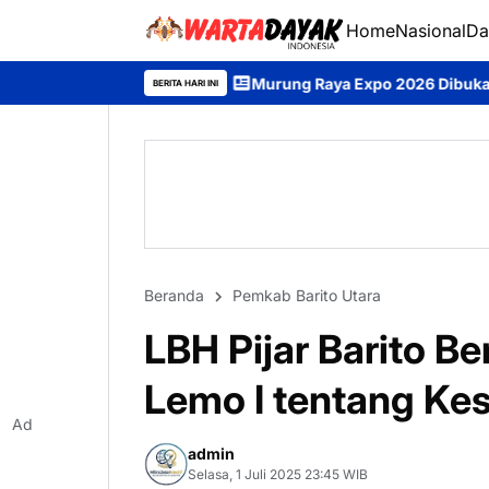
Home
Nasional
Da
Murung Raya Expo 2026 Dibuka, Perkuat UMKM dan Dor
BERITA HARI INI
Beranda
Pemkab Barito Utara
LBH Pijar Barito B
Lemo I tentang K
Ad
admin
Selasa, 1 Juli 2025 23:45 WIB