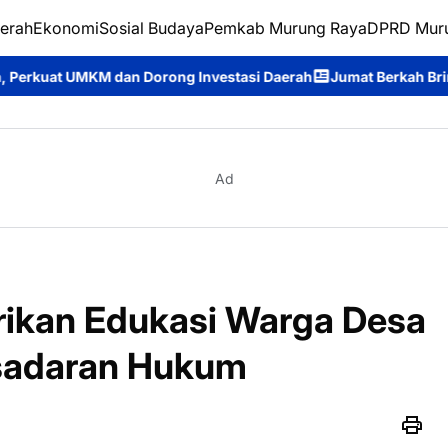
erah
Ekonomi
Sosial Budaya
Pemkab Murung Raya
DPRD Mur
ong Investasi Daerah
Jumat Berkah Brimob Kalteng, Personel 
Ad
erikan Edukasi Warga Desa
esadaran Hukum