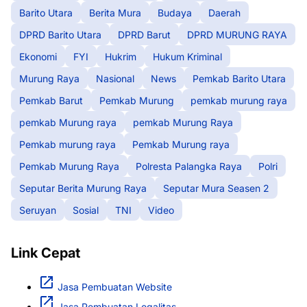
Barito Utara
Berita Mura
Budaya
Daerah
DPRD Barito Utara
DPRD Barut
DPRD MURUNG RAYA
Ekonomi
FYI
Hukrim
Hukum Kriminal
Murung Raya
Nasional
News
Pemkab Barito Utara
Pemkab Barut
Pemkab Murung
pemkab murung raya
pemkab Murung raya
pemkab Murung Raya
Pemkab murung raya
Pemkab Murung raya
Pemkab Murung Raya
Polresta Palangka Raya
Polri
Seputar Berita Murung Raya
Seputar Mura Seasen 2
Seruyan
Sosial
TNI
Video
Link Cepat
Jasa Pembuatan Website
Jasa Pembuatan Legalitas