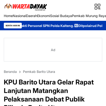
Home
Nasional
Daerah
Ekonomi
Sosial Budaya
Pemkab Murung Ray
ersonel SPN Polda Kalteng.
Ditpolairud Polda Kalteng Dukung D
BERITA HARI INI
Ad
Beranda
Pemkab Barito Utara
KPU Barito Utara Gelar Rapat
Lanjutan Matangkan
Pelaksanaan Debat Publik