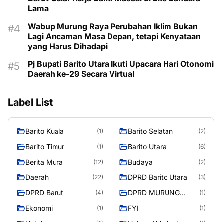
Lama
Wabup Murung Raya Perubahan Iklim Bukan
Lagi Ancaman Masa Depan, tetapi Kenyataan
yang Harus Dihadapi
Pj Bupati Barito Utara Ikuti Upacara Hari Otonomi
Daerah ke-29 Secara Virtual
Label List
Barito Kuala
Barito Selatan
(1)
(2)
Barito Timur
Barito Utara
(1)
(6)
Berita Mura
Budaya
(12)
(2)
Daerah
DPRD Barito Utara
(22)
(3)
DPRD Barut
DPRD MURUNG
(4)
(1)
RAYA
Ekonomi
FYI
(1)
(1)