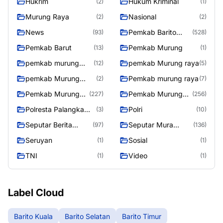
Hukrim
Hukum Kriminal
(2)
(1)
Murung Raya
Nasional
(2)
(2)
News
Pemkab Barito
(93)
(528)
Utara
Pemkab Barut
Pemkab Murung
(13)
(1)
pemkab murung
pemkab Murung raya
(12)
(5)
raya
pemkab Murung
Pemkab murung raya
(2)
(7)
Raya
Pemkab Murung
Pemkab Murung
(227)
(256)
raya
Raya
Polresta Palangka
Polri
(3)
(10)
Raya
Seputar Berita
Seputar Mura
(97)
(136)
Murung Raya
Seasen 2
Seruyan
Sosial
(1)
(1)
TNI
Video
(1)
(1)
Label Cloud
Barito Kuala
Barito Selatan
Barito Timur