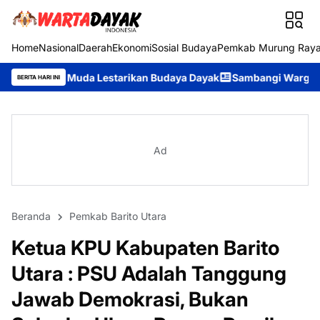
Home
Nasional
Daerah
Ekonomi
Sosial Budaya
Pemkab Murung Ray
da Lestarikan Budaya Dayak
Sambangi Warga Desa, Ditpolairud 
BERITA HARI INI
Ad
Beranda
Pemkab Barito Utara
Ketua KPU Kabupaten Barito
Utara : PSU Adalah Tanggung
Jawab Demokrasi, Bukan