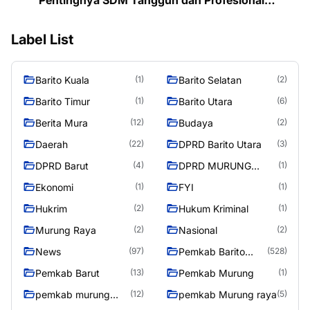
Hadapi Tantangan Keamanan Daerah
Label List
Barito Kuala
Barito Selatan
(1)
(2)
Barito Timur
Barito Utara
(1)
(6)
Berita Mura
Budaya
(12)
(2)
Daerah
DPRD Barito Utara
(22)
(3)
DPRD Barut
DPRD MURUNG
(4)
(1)
RAYA
Ekonomi
FYI
(1)
(1)
Hukrim
Hukum Kriminal
(2)
(1)
Murung Raya
Nasional
(2)
(2)
News
Pemkab Barito
(97)
(528)
Utara
Pemkab Barut
Pemkab Murung
(13)
(1)
pemkab murung
pemkab Murung raya
(12)
(5)
raya