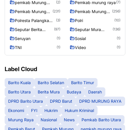
pemkab Murung
Pemkab murung raya
(2)
(7)
Raya
Pemkab Murung
Pemkab Murung
(231)
(256)
raya
Raya
Polresta Palangka
Polri
(3)
(10)
Raya
Seputar Berita
Seputar Mura
(97)
(136)
Murung Raya
Seasen 2
Seruyan
Sosial
(1)
(1)
TNI
Video
(1)
(1)
Label Cloud
Barito Kuala
Barito Selatan
Barito Timur
Barito Utara
Berita Mura
Budaya
Daerah
DPRD Barito Utara
DPRD Barut
DPRD MURUNG RAYA
Ekonomi
FYI
Hukrim
Hukum Kriminal
Murung Raya
Nasional
News
Pemkab Barito Utara
Pemkab Barut
Pemkab Murung
pemkab murung raya