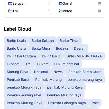
Murung Raya
Seasen 2
Seruyan
Sosial
(1)
(1)
TNI
Video
(1)
(1)
Label Cloud
Barito Kuala
Barito Selatan
Barito Timur
Barito Utara
Berita Mura
Budaya
Daerah
DPRD Barito Utara
DPRD Barut
DPRD MURUNG RAYA
Ekonomi
FYI
Hukrim
Hukum Kriminal
Murung Raya
Nasional
News
Pemkab Barito Utara
Pemkab Barut
Pemkab Murung
pemkab murung raya
pemkab Murung raya
pemkab Murung Raya
Pemkab murung raya
Pemkab Murung raya
Pemkab Murung Raya
Polresta Palangka Raya
Polri