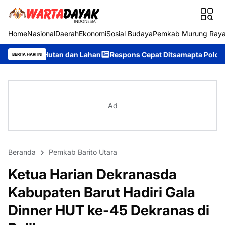
Home
Nasional
Daerah
Ekonomi
Sosial Budaya
Pemkab Murung Ray
an dan Lahan
Respons Cepat Ditsamapta Polda Kalteng Tangani 
BERITA HARI INI
Ad
Beranda
Pemkab Barito Utara
Ketua Harian Dekranasda
Kabupaten Barut Hadiri Gala
Dinner HUT ke-45 Dekranas di