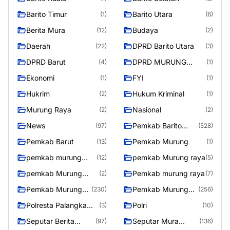
Barito Timur
Barito Utara
(1)
(6)
Berita Mura
Budaya
(12)
(2)
Daerah
DPRD Barito Utara
(22)
(3)
DPRD Barut
DPRD MURUNG
(4)
(1)
RAYA
Ekonomi
FYI
(1)
(1)
Hukrim
Hukum Kriminal
(2)
(1)
Murung Raya
Nasional
(2)
(2)
News
Pemkab Barito
(97)
(528)
Utara
Pemkab Barut
Pemkab Murung
(13)
(1)
pemkab murung
pemkab Murung raya
(12)
(5)
raya
pemkab Murung
Pemkab murung raya
(2)
(7)
Raya
Pemkab Murung
Pemkab Murung
(230)
(256)
raya
Raya
Polresta Palangka
Polri
(3)
(10)
Raya
Seputar Berita
Seputar Mura
(97)
(136)