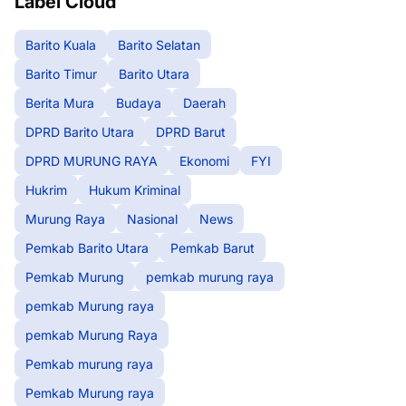
Label Cloud
Barito Kuala
Barito Selatan
Barito Timur
Barito Utara
Berita Mura
Budaya
Daerah
DPRD Barito Utara
DPRD Barut
DPRD MURUNG RAYA
Ekonomi
FYI
Hukrim
Hukum Kriminal
Murung Raya
Nasional
News
Pemkab Barito Utara
Pemkab Barut
Pemkab Murung
pemkab murung raya
pemkab Murung raya
pemkab Murung Raya
Pemkab murung raya
Pemkab Murung raya