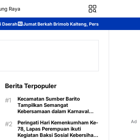
ung Raya
h Brimob Kalteng, Personel Batalyon B Pelopor Berbagi Kebahag
Berita Terpopuler
Kecamatan Sumber Barito
Tampilkan Semangat
Kebersamaan dalam Karnaval
Budaya Murung Raya
Ad
Peringati Hari Kemenkumham Ke-
78, Lapas Perempuan ikuti
Kegiatan Baksi Sosial Kebersihan