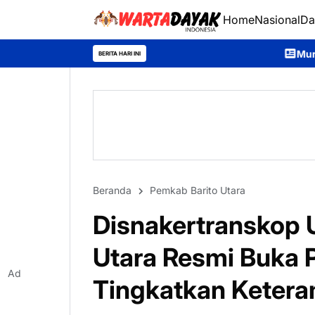
Home
Nasional
Da
Murung Raya Expo 2026 Di
BERITA HARI INI
Beranda
Pemkab Barito Utara
Disnakertranskop 
Utara Resmi Buka 
Ad
Tingkatkan Ketera