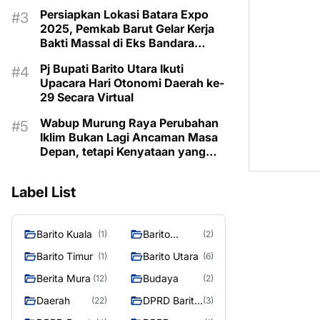
Taman Makam Pahlawan
Persiapkan Lokasi Batara Expo
2025, Pemkab Barut Gelar Kerja
Bakti Massal di Eks Bandara
Lama
Pj Bupati Barito Utara Ikuti
Upacara Hari Otonomi Daerah ke-
29 Secara Virtual
Wabup Murung Raya Perubahan
Iklim Bukan Lagi Ancaman Masa
Depan, tetapi Kenyataan yang
Harus Dihadapi
Label List
Barito Kuala
Barito
(1)
(2)
Selatan
Barito Timur
Barito Utara
(1)
(6)
Berita Mura
Budaya
(12)
(2)
Daerah
DPRD Barito
(22)
(3)
Utara