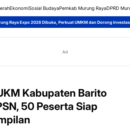
erah
Ekonomi
Sosial Budaya
Pemkab Murung Raya
DPRD Mur
buka, Perkuat UMKM dan Dorong Investasi Daerah
Jumat Berka
Ad
UKM Kabupaten Barito
PSN, 50 Peserta Siap
mpilan