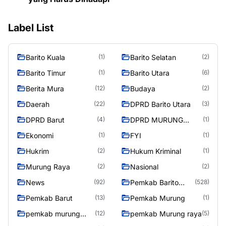
Label List
Barito Kuala
Barito Selatan
(1)
(2)
Barito Timur
Barito Utara
(1)
(6)
Berita Mura
Budaya
(12)
(2)
Daerah
DPRD Barito Utara
(22)
(3)
DPRD Barut
DPRD MURUNG
(4)
(1)
RAYA
Ekonomi
FYI
(1)
(1)
Hukrim
Hukum Kriminal
(2)
(1)
Murung Raya
Nasional
(2)
(2)
News
Pemkab Barito
(92)
(528)
Utara
Pemkab Barut
Pemkab Murung
(13)
(1)
pemkab murung
pemkab Murung raya
(12)
(5)
raya