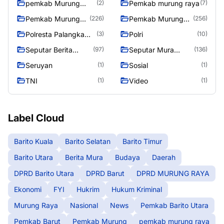
pemkab Murung
Pemkab murung raya
(2)
(7)
Raya
Pemkab Murung
Pemkab Murung
(226)
(256)
raya
Raya
Polresta Palangka
Polri
(3)
(10)
Raya
Seputar Berita
Seputar Mura
(97)
(136)
Murung Raya
Seasen 2
Seruyan
Sosial
(1)
(1)
TNI
Video
(1)
(1)
Label Cloud
Barito Kuala
Barito Selatan
Barito Timur
Barito Utara
Berita Mura
Budaya
Daerah
DPRD Barito Utara
DPRD Barut
DPRD MURUNG RAYA
Ekonomi
FYI
Hukrim
Hukum Kriminal
Murung Raya
Nasional
News
Pemkab Barito Utara
Pemkab Barut
Pemkab Murung
pemkab murung raya