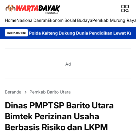
Home
Nasional
Daerah
Ekonomi
Sosial Budaya
Pemkab Murung Ray
Kalteng Dukung Dunia Pendidikan Lewat Kapal Melek Huruf KP XVI
BERITA HARI INI
Ad
Beranda
Pemkab Barito Utara
Dinas PMPTSP Barito Utara
Bimtek Perizinan Usaha
Berbasis Risiko dan LKPM