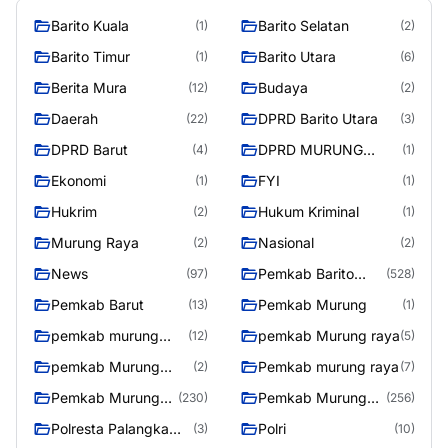
Barito Kuala
Barito Selatan
(1)
(2)
Barito Timur
Barito Utara
(1)
(6)
Berita Mura
Budaya
(12)
(2)
Daerah
DPRD Barito Utara
(22)
(3)
DPRD Barut
DPRD MURUNG
(4)
(1)
RAYA
Ekonomi
FYI
(1)
(1)
Hukrim
Hukum Kriminal
(2)
(1)
Murung Raya
Nasional
(2)
(2)
News
Pemkab Barito
(97)
(528)
Utara
Pemkab Barut
Pemkab Murung
(13)
(1)
pemkab murung
pemkab Murung raya
(12)
(5)
raya
pemkab Murung
Pemkab murung raya
(2)
(7)
Raya
Pemkab Murung
Pemkab Murung
(230)
(256)
raya
Raya
Polresta Palangka
Polri
(3)
(10)