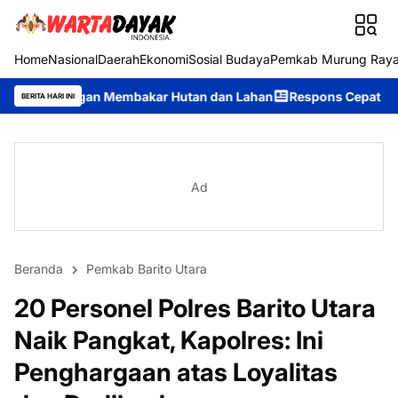
Home
Nasional
Daerah
Ekonomi
Sosial Budaya
Pemkab Murung Ray
an Membakar Hutan dan Lahan
Respons Cepat Ditsamapta Polda 
BERITA HARI INI
Ad
Beranda
Pemkab Barito Utara
20 Personel Polres Barito Utara
Naik Pangkat, Kapolres: Ini
Penghargaan atas Loyalitas