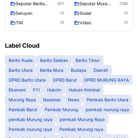
Raya
Seputar Berita
Seputar Mura
(97)
(136)
Murung Raya
Seasen 2
Seruyan
Sosial
(1)
(1)
TNI
Video
(1)
(1)
Label Cloud
Barito Kuala
Barito Selatan
Barito Timur
Barito Utara
Berita Mura
Budaya
Daerah
DPRD Barito Utara
DPRD Barut
DPRD MURUNG RAYA
Ekonomi
FYI
Hukrim
Hukum Kriminal
Murung Raya
Nasional
News
Pemkab Barito Utara
Pemkab Barut
Pemkab Murung
pemkab murung raya
pemkab Murung raya
pemkab Murung Raya
Pemkab murung raya
Pemkab Murung raya