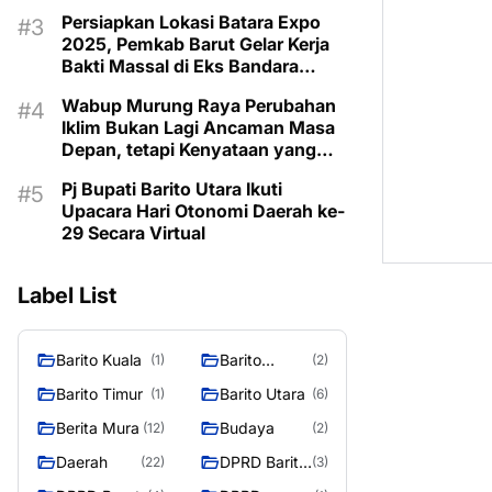
Taman Makam Pahlawan
Persiapkan Lokasi Batara Expo
2025, Pemkab Barut Gelar Kerja
Bakti Massal di Eks Bandara
Lama
Wabup Murung Raya Perubahan
Iklim Bukan Lagi Ancaman Masa
Depan, tetapi Kenyataan yang
Harus Dihadapi
Pj Bupati Barito Utara Ikuti
Upacara Hari Otonomi Daerah ke-
29 Secara Virtual
Label List
Barito Kuala
Barito
(1)
(2)
Selatan
Barito Timur
Barito Utara
(1)
(6)
Berita Mura
Budaya
(12)
(2)
Daerah
DPRD Barito
(22)
(3)
Utara