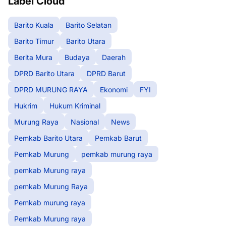
Label Cloud
Barito Kuala
Barito Selatan
Barito Timur
Barito Utara
Berita Mura
Budaya
Daerah
DPRD Barito Utara
DPRD Barut
DPRD MURUNG RAYA
Ekonomi
FYI
Hukrim
Hukum Kriminal
Murung Raya
Nasional
News
Pemkab Barito Utara
Pemkab Barut
Pemkab Murung
pemkab murung raya
pemkab Murung raya
pemkab Murung Raya
Pemkab murung raya
Pemkab Murung raya