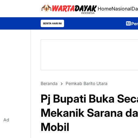
Home
Nasional
Da
Pemkab Murung Raya Lepa
BERITA HARI INI
Beranda
Pemkab Barito Utara
Pj Bupati Buka Sec
Mekanik Sarana da
Ad
Mobil