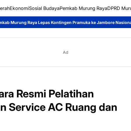
erah
Ekonomi
Sosial Budaya
Pemkab Murung Raya
DPRD Mur
s Kontingen Pramuka ke Jambore Nasional XII
Disdukcapil Mu
Ad
ara Resmi Pelatihan
n Service AC Ruang dan