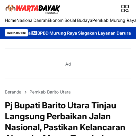
Home
Nasional
Daerah
Ekonomi
Sosial Budaya
Pemkab Murung Ray
PBD Murung Raya Siagakan Layanan Darurat 24 Jam, Masyarakat 
BERITA HARI INI
Ad
Beranda
Pemkab Barito Utara
Pj Bupati Barito Utara Tinjau
Langsung Perbaikan Jalan
Nasional, Pastikan Kelancaran