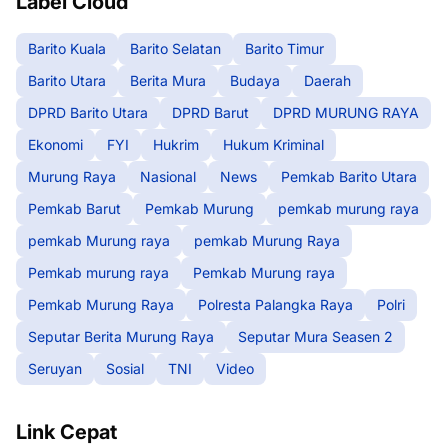
Label Cloud
Barito Kuala
Barito Selatan
Barito Timur
Barito Utara
Berita Mura
Budaya
Daerah
DPRD Barito Utara
DPRD Barut
DPRD MURUNG RAYA
Ekonomi
FYI
Hukrim
Hukum Kriminal
Murung Raya
Nasional
News
Pemkab Barito Utara
Pemkab Barut
Pemkab Murung
pemkab murung raya
pemkab Murung raya
pemkab Murung Raya
Pemkab murung raya
Pemkab Murung raya
Pemkab Murung Raya
Polresta Palangka Raya
Polri
Seputar Berita Murung Raya
Seputar Mura Seasen 2
Seruyan
Sosial
TNI
Video
Link Cepat