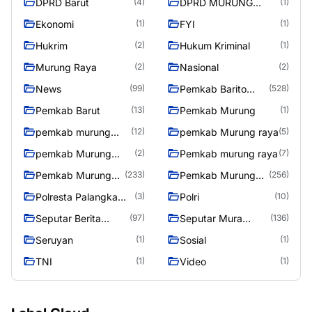
DPRD Barut
DPRD MURUNG
(4)
(1)
RAYA
Ekonomi
FYI
(1)
(1)
Hukrim
Hukum Kriminal
(2)
(1)
Murung Raya
Nasional
(2)
(2)
News
Pemkab Barito
(99)
(528)
Utara
Pemkab Barut
Pemkab Murung
(13)
(1)
pemkab murung
pemkab Murung raya
(12)
(5)
raya
pemkab Murung
Pemkab murung raya
(2)
(7)
Raya
Pemkab Murung
Pemkab Murung
(233)
(256)
raya
Raya
Polresta Palangka
Polri
(3)
(10)
Raya
Seputar Berita
Seputar Mura
(97)
(136)
Murung Raya
Seasen 2
Seruyan
Sosial
(1)
(1)
TNI
Video
(1)
(1)