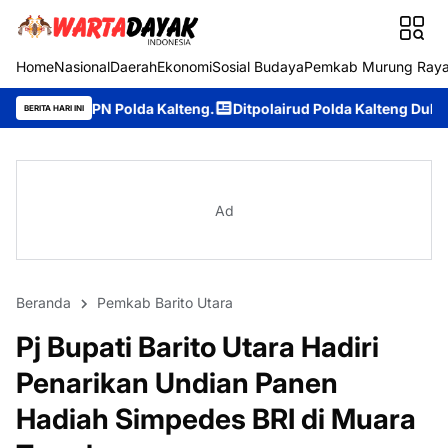
Home
Nasional
Daerah
Ekonomi
Sosial Budaya
Pemkab Murung Ray
lda Kalteng.
Ditpolairud Polda Kalteng Dukung Dunia Pendidik
BERITA HARI INI
Ad
Beranda
Pemkab Barito Utara
Pj Bupati Barito Utara Hadiri
Penarikan Undian Panen
Hadiah Simpedes BRI di Muara