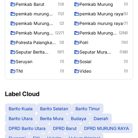
Utara
Pemkab Barut
Pemkab Murung
(13)
(1)
pemkab murung
pemkab Murung raya
(12)
(5)
raya
pemkab Murung
Pemkab murung raya
(2)
(7)
Raya
Pemkab Murung
Pemkab Murung
(227)
(256)
raya
Raya
Polresta Palangka
Polri
(3)
(10)
Raya
Seputar Berita
Seputar Mura
(97)
(136)
Murung Raya
Seasen 2
Seruyan
Sosial
(1)
(1)
TNI
Video
(1)
(1)
Label Cloud
Barito Kuala
Barito Selatan
Barito Timur
Barito Utara
Berita Mura
Budaya
Daerah
DPRD Barito Utara
DPRD Barut
DPRD MURUNG RAYA