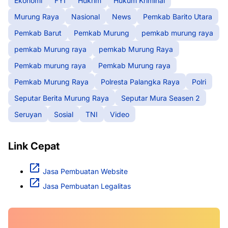
Ekonomi
FYI
Hukrim
Hukum Kriminal
Murung Raya
Nasional
News
Pemkab Barito Utara
Pemkab Barut
Pemkab Murung
pemkab murung raya
pemkab Murung raya
pemkab Murung Raya
Pemkab murung raya
Pemkab Murung raya
Pemkab Murung Raya
Polresta Palangka Raya
Polri
Seputar Berita Murung Raya
Seputar Mura Seasen 2
Seruyan
Sosial
TNI
Video
Link Cepat
Jasa Pembuatan Website
Jasa Pembuatan Legalitas