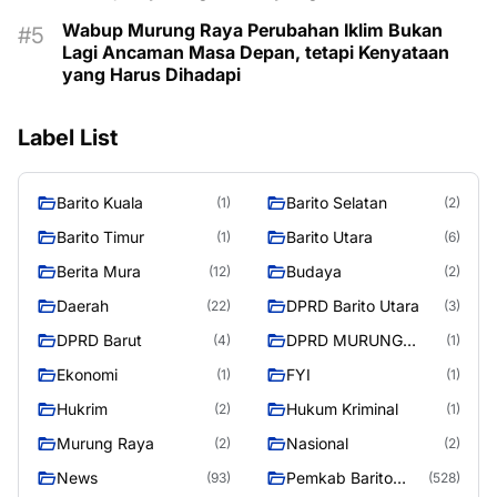
Wabup Murung Raya Perubahan Iklim Bukan
Lagi Ancaman Masa Depan, tetapi Kenyataan
yang Harus Dihadapi
Label List
Barito Kuala
Barito Selatan
(1)
(2)
Barito Timur
Barito Utara
(1)
(6)
Berita Mura
Budaya
(12)
(2)
Daerah
DPRD Barito Utara
(22)
(3)
DPRD Barut
DPRD MURUNG
(4)
(1)
RAYA
Ekonomi
FYI
(1)
(1)
Hukrim
Hukum Kriminal
(2)
(1)
Murung Raya
Nasional
(2)
(2)
News
Pemkab Barito
(93)
(528)