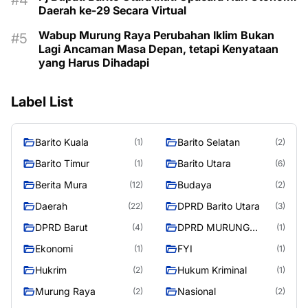
Daerah ke-29 Secara Virtual
Wabup Murung Raya Perubahan Iklim Bukan
Lagi Ancaman Masa Depan, tetapi Kenyataan
yang Harus Dihadapi
Label List
Barito Kuala
Barito Selatan
(1)
(2)
Barito Timur
Barito Utara
(1)
(6)
Berita Mura
Budaya
(12)
(2)
Daerah
DPRD Barito Utara
(22)
(3)
DPRD Barut
DPRD MURUNG
(4)
(1)
RAYA
Ekonomi
FYI
(1)
(1)
Hukrim
Hukum Kriminal
(2)
(1)
Murung Raya
Nasional
(2)
(2)