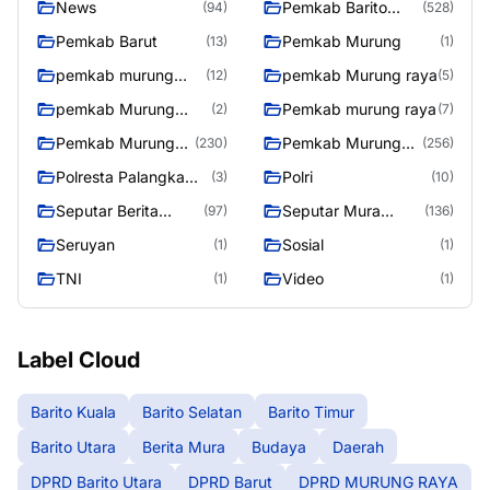
News
Pemkab Barito
(94)
(528)
Utara
Pemkab Barut
Pemkab Murung
(13)
(1)
pemkab murung
pemkab Murung raya
(12)
(5)
raya
pemkab Murung
Pemkab murung raya
(2)
(7)
Raya
Pemkab Murung
Pemkab Murung
(230)
(256)
raya
Raya
Polresta Palangka
Polri
(3)
(10)
Raya
Seputar Berita
Seputar Mura
(97)
(136)
Murung Raya
Seasen 2
Seruyan
Sosial
(1)
(1)
TNI
Video
(1)
(1)
Label Cloud
Barito Kuala
Barito Selatan
Barito Timur
Barito Utara
Berita Mura
Budaya
Daerah
DPRD Barito Utara
DPRD Barut
DPRD MURUNG RAYA