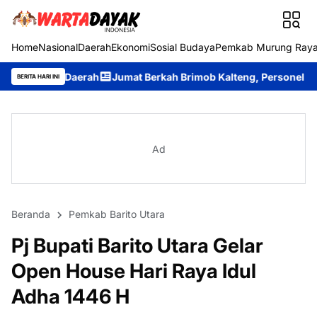
Home
Nasional
Daerah
Ekonomi
Sosial Budaya
Pemkab Murung Ray
ah
Jumat Berkah Brimob Kalteng, Personel Batalyon B Pelopor
BERITA HARI INI
Ad
Beranda
Pemkab Barito Utara
Pj Bupati Barito Utara Gelar
Open House Hari Raya Idul
Adha 1446 H