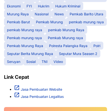
Ekonomi
FYI
Hukrim
Hukum Kriminal
Murung Raya
Nasional
News
Pemkab Barito Utara
Pemkab Barut
Pemkab Murung
pemkab murung raya
pemkab Murung raya
pemkab Murung Raya
Pemkab murung raya
Pemkab Murung raya
Pemkab Murung Raya
Polresta Palangka Raya
Polri
Seputar Berita Murung Raya
Seputar Mura Seasen 2
Seruyan
Sosial
TNI
Video
Link Cepat
Jasa Pembuatan Website
Jasa Pembuatan Legalitas