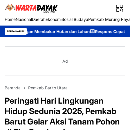
Home
Nasional
Daerah
Ekonomi
Sosial Budaya
Pemkab Murung Ray
Membakar Hutan dan Lahan
Respons Cepat Ditsamapta Polda Kalt
BERITA HARI INI
Ad
Beranda
Pemkab Barito Utara
Peringati Hari Lingkungan
Hidup Sedunia 2025, Pemkab
Barut Gelar Aksi Tanam Pohon