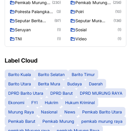
Pemkab Murung
Pemkab Murung
(230)
(256)
raya
Raya
Polresta Palangka
Polri
(3)
(10)
Raya
Seputar Berita
Seputar Mura
(97)
(136)
Murung Raya
Seasen 2
Seruyan
Sosial
(1)
(1)
TNI
Video
(1)
(1)
Label Cloud
Barito Kuala
Barito Selatan
Barito Timur
Barito Utara
Berita Mura
Budaya
Daerah
DPRD Barito Utara
DPRD Barut
DPRD MURUNG RAYA
Ekonomi
FYI
Hukrim
Hukum Kriminal
Murung Raya
Nasional
News
Pemkab Barito Utara
Pemkab Barut
Pemkab Murung
pemkab murung raya
pemkab Murung raya
pemkab Murung Raya