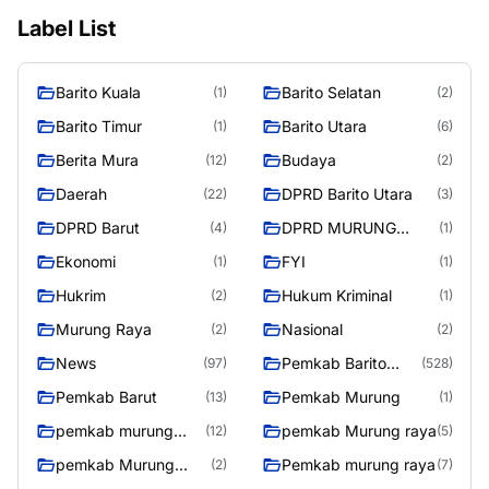
Label List
Barito Kuala
Barito Selatan
(1)
(2)
Barito Timur
Barito Utara
(1)
(6)
Berita Mura
Budaya
(12)
(2)
Daerah
DPRD Barito Utara
(22)
(3)
DPRD Barut
DPRD MURUNG
(4)
(1)
RAYA
Ekonomi
FYI
(1)
(1)
Hukrim
Hukum Kriminal
(2)
(1)
Murung Raya
Nasional
(2)
(2)
News
Pemkab Barito
(97)
(528)
Utara
Pemkab Barut
Pemkab Murung
(13)
(1)
pemkab murung
pemkab Murung raya
(12)
(5)
raya
pemkab Murung
Pemkab murung raya
(2)
(7)
Raya