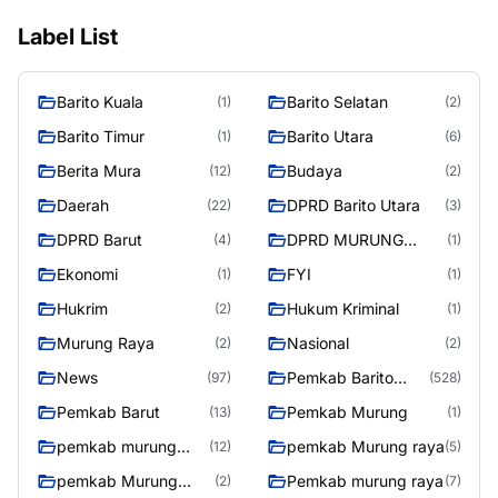
Label List
Barito Kuala
Barito Selatan
(1)
(2)
Barito Timur
Barito Utara
(1)
(6)
Berita Mura
Budaya
(12)
(2)
Daerah
DPRD Barito Utara
(22)
(3)
DPRD Barut
DPRD MURUNG
(4)
(1)
RAYA
Ekonomi
FYI
(1)
(1)
Hukrim
Hukum Kriminal
(2)
(1)
Murung Raya
Nasional
(2)
(2)
News
Pemkab Barito
(97)
(528)
Utara
Pemkab Barut
Pemkab Murung
(13)
(1)
pemkab murung
pemkab Murung raya
(12)
(5)
raya
pemkab Murung
Pemkab murung raya
(2)
(7)