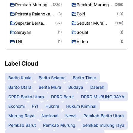
Raya
Pemkab Murung
Pemkab Murung
(230)
(256)
raya
Raya
Polresta Palangka
Polri
(3)
(10)
Raya
Seputar Berita
Seputar Mura
(97)
(136)
Murung Raya
Seasen 2
Seruyan
Sosial
(1)
(1)
TNI
Video
(1)
(1)
Label Cloud
Barito Kuala
Barito Selatan
Barito Timur
Barito Utara
Berita Mura
Budaya
Daerah
DPRD Barito Utara
DPRD Barut
DPRD MURUNG RAYA
Ekonomi
FYI
Hukrim
Hukum Kriminal
Murung Raya
Nasional
News
Pemkab Barito Utara
Pemkab Barut
Pemkab Murung
pemkab murung raya