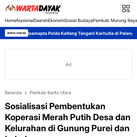
Home
Nasional
Daerah
Ekonomi
Sosial Budaya
Pemkab Murung Ray
 Polda Kalteng Tangani Karhutla di Palangka Raya
Cegah Preman
BERITA HARI INI
Ad
Beranda
Pemkab Barito Utara
Sosialisasi Pembentukan
Koperasi Merah Putih Desa dan
Kelurahan di Gunung Purei dan