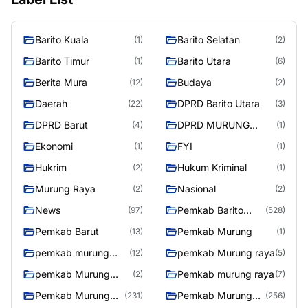
Barito Kuala
Barito Selatan
(1)
(2)
Barito Timur
Barito Utara
(1)
(6)
Berita Mura
Budaya
(12)
(2)
Daerah
DPRD Barito Utara
(22)
(3)
DPRD Barut
DPRD MURUNG
(4)
(1)
RAYA
Ekonomi
FYI
(1)
(1)
Hukrim
Hukum Kriminal
(2)
(1)
Murung Raya
Nasional
(2)
(2)
News
Pemkab Barito
(97)
(528)
Utara
Pemkab Barut
Pemkab Murung
(13)
(1)
pemkab murung
pemkab Murung raya
(12)
(5)
raya
pemkab Murung
Pemkab murung raya
(2)
(7)
Raya
Pemkab Murung
Pemkab Murung
(231)
(256)