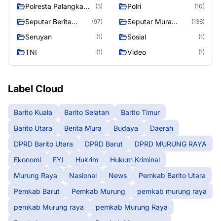
raya
Raya
Polresta Palangka
Polri
(3)
(10)
Raya
Seputar Berita
Seputar Mura
(97)
(136)
Murung Raya
Seasen 2
Seruyan
Sosial
(1)
(1)
TNI
Video
(1)
(1)
Label Cloud
Barito Kuala
Barito Selatan
Barito Timur
Barito Utara
Berita Mura
Budaya
Daerah
DPRD Barito Utara
DPRD Barut
DPRD MURUNG RAYA
Ekonomi
FYI
Hukrim
Hukum Kriminal
Murung Raya
Nasional
News
Pemkab Barito Utara
Pemkab Barut
Pemkab Murung
pemkab murung raya
pemkab Murung raya
pemkab Murung Raya