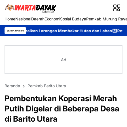
Home
Nasional
Daerah
Ekonomi
Sosial Budaya
Pemkab Murung Ray
kan Larangan Membakar Hutan dan Lahan
Respons Cepat Ditsama
BERITA HARI INI
Ad
Beranda
Pemkab Barito Utara
Pembentukan Koperasi Merah
Putih Digelar di Beberapa Desa
di Barito Utara