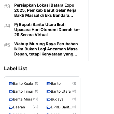
Taman Makam Pahlawan
Persiapkan Lokasi Batara Expo
2025, Pemkab Barut Gelar Kerja
Bakti Massal di Eks Bandara
Lama
Pj Bupati Barito Utara Ikuti
Upacara Hari Otonomi Daerah ke-
29 Secara Virtual
Wabup Murung Raya Perubahan
Iklim Bukan Lagi Ancaman Masa
Depan, tetapi Kenyataan yang
Harus Dihadapi
Label List
Barito Kuala
Barito
(1)
(2)
Selatan
Barito Timur
Barito Utara
(1)
(6)
Berita Mura
Budaya
(12)
(2)
Daerah
DPRD Barito
(22)
(3)
Utara