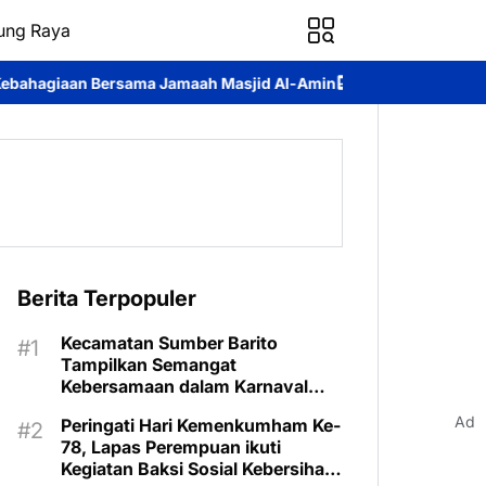
ung Raya
 Jamaah Masjid Al-Amin
Pemkab Murung Raya Lepas Kontingen 
Berita Terpopuler
Kecamatan Sumber Barito
Tampilkan Semangat
Kebersamaan dalam Karnaval
Budaya Murung Raya
Ad
Peringati Hari Kemenkumham Ke-
78, Lapas Perempuan ikuti
Kegiatan Baksi Sosial Kebersihan