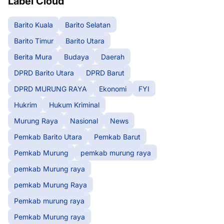
Label Cloud
Barito Kuala
Barito Selatan
Barito Timur
Barito Utara
Berita Mura
Budaya
Daerah
DPRD Barito Utara
DPRD Barut
DPRD MURUNG RAYA
Ekonomi
FYI
Hukrim
Hukum Kriminal
Murung Raya
Nasional
News
Pemkab Barito Utara
Pemkab Barut
Pemkab Murung
pemkab murung raya
pemkab Murung raya
pemkab Murung Raya
Pemkab murung raya
Pemkab Murung raya