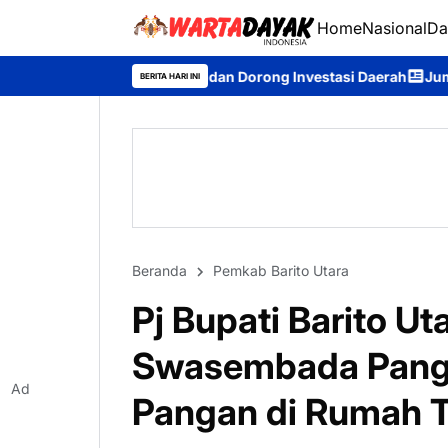
Home
Nasional
Da
t UMKM dan Dorong Investasi Daerah
Jumat Berkah Brimob Kal
BERITA HARI INI
Beranda
Pemkab Barito Utara
Pj Bupati Barito U
Swasembada Panga
Ad
Pangan di Rumah 