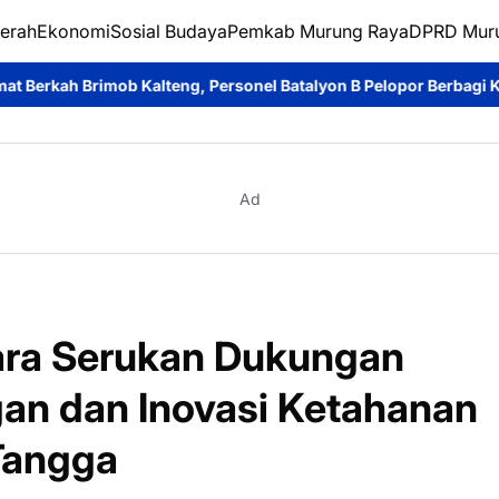
erah
Ekonomi
Sosial Budaya
Pemkab Murung Raya
DPRD Mur
teng, Personel Batalyon B Pelopor Berbagi Kebahagiaan Bersama
Ad
tara Serukan Dukungan
n dan Inovasi Ketahanan
Tangga