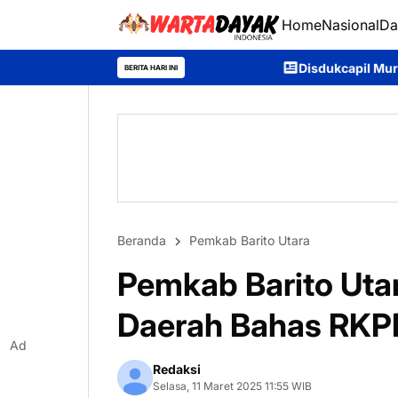
Home
Nasional
Da
Disdukcapil Murung Raya Raih Nilai IKM 93
BERITA HARI INI
Beranda
Pemkab Barito Utara
Pemkab Barito Uta
Daerah Bahas RKP
Ad
Redaksi
Selasa, 11 Maret 2025 11:55 WIB