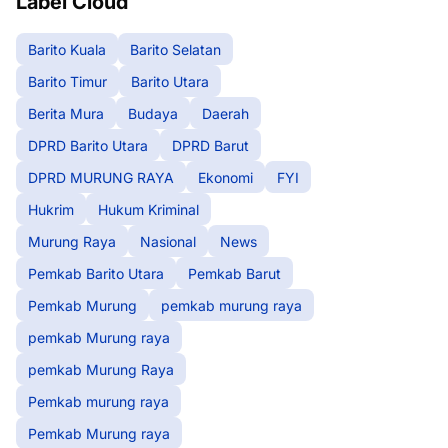
Label Cloud
Barito Kuala
Barito Selatan
Barito Timur
Barito Utara
Berita Mura
Budaya
Daerah
DPRD Barito Utara
DPRD Barut
DPRD MURUNG RAYA
Ekonomi
FYI
Hukrim
Hukum Kriminal
Murung Raya
Nasional
News
Pemkab Barito Utara
Pemkab Barut
Pemkab Murung
pemkab murung raya
pemkab Murung raya
pemkab Murung Raya
Pemkab murung raya
Pemkab Murung raya