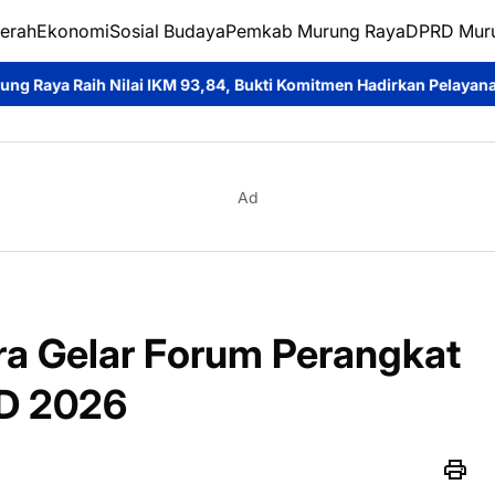
erah
Ekonomi
Sosial Budaya
Pemkab Murung Raya
DPRD Mur
,84, Bukti Komitmen Hadirkan Pelayanan Publik Berkualitas
Dit
Ad
ra Gelar Forum Perangkat
D 2026