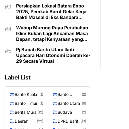
Taman Makam Pahlawan
Persiapkan Lokasi Batara Expo
2025, Pemkab Barut Gelar Kerja
Bakti Massal di Eks Bandara
Lama
Wabup Murung Raya Perubahan
Iklim Bukan Lagi Ancaman Masa
Depan, tetapi Kenyataan yang
Harus Dihadapi
Pj Bupati Barito Utara Ikuti
Upacara Hari Otonomi Daerah ke-
29 Secara Virtual
Label List
Barito Kuala
Barito
(1)
(2)
Selatan
Barito Timur
Barito Utara
(1)
(6)
Berita Mura
Budaya
(12)
(2)
Daerah
DPRD Barito
(22)
(3)
Utara