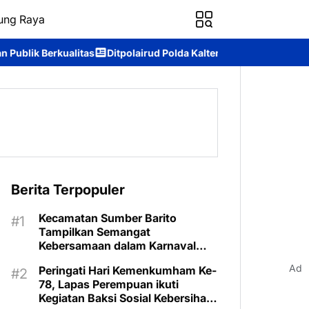
ung Raya
polairud Polda Kalteng Sambangi Masyarakat, Berikan Edukasi te
Berita Terpopuler
Kecamatan Sumber Barito
Tampilkan Semangat
Kebersamaan dalam Karnaval
Budaya Murung Raya
Ad
Peringati Hari Kemenkumham Ke-
78, Lapas Perempuan ikuti
Kegiatan Baksi Sosial Kebersihan