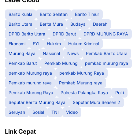
Barito Kuala
Barito Selatan
Barito Timur
Barito Utara
Berita Mura
Budaya
Daerah
DPRD Barito Utara
DPRD Barut
DPRD MURUNG RAYA
Ekonomi
FYI
Hukrim
Hukum Kriminal
Murung Raya
Nasional
News
Pemkab Barito Utara
Pemkab Barut
Pemkab Murung
pemkab murung raya
pemkab Murung raya
pemkab Murung Raya
Pemkab murung raya
Pemkab Murung raya
Pemkab Murung Raya
Polresta Palangka Raya
Polri
Seputar Berita Murung Raya
Seputar Mura Seasen 2
Seruyan
Sosial
TNI
Video
Link Cepat