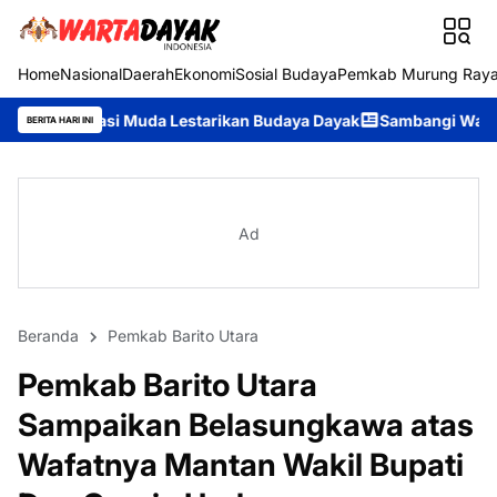
Home
Nasional
Daerah
Ekonomi
Sosial Budaya
Pemkab Murung Ray
 Muda Lestarikan Budaya Dayak
Sambangi Warga Desa, Ditpolair
BERITA HARI INI
Ad
Beranda
Pemkab Barito Utara
Pemkab Barito Utara
Sampaikan Belasungkawa atas
Wafatnya Mantan Wakil Bupati