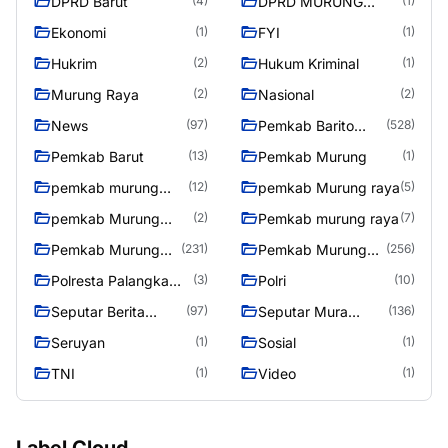
DPRD Barut
DPRD MURUNG
(4)
(1)
RAYA
Ekonomi
FYI
(1)
(1)
Hukrim
Hukum Kriminal
(2)
(1)
Murung Raya
Nasional
(2)
(2)
News
Pemkab Barito
(97)
(528)
Utara
Pemkab Barut
Pemkab Murung
(13)
(1)
pemkab murung
pemkab Murung raya
(12)
(5)
raya
pemkab Murung
Pemkab murung raya
(2)
(7)
Raya
Pemkab Murung
Pemkab Murung
(231)
(256)
raya
Raya
Polresta Palangka
Polri
(3)
(10)
Raya
Seputar Berita
Seputar Mura
(97)
(136)
Murung Raya
Seasen 2
Seruyan
Sosial
(1)
(1)
TNI
Video
(1)
(1)
Label Cloud