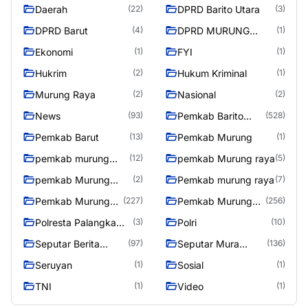
Daerah
DPRD Barito Utara
(22)
(3)
DPRD Barut
DPRD MURUNG
(4)
(1)
RAYA
Ekonomi
FYI
(1)
(1)
Hukrim
Hukum Kriminal
(2)
(1)
Murung Raya
Nasional
(2)
(2)
News
Pemkab Barito
(93)
(528)
Utara
Pemkab Barut
Pemkab Murung
(13)
(1)
pemkab murung
pemkab Murung raya
(12)
(5)
raya
pemkab Murung
Pemkab murung raya
(2)
(7)
Raya
Pemkab Murung
Pemkab Murung
(227)
(256)
raya
Raya
Polresta Palangka
Polri
(3)
(10)
Raya
Seputar Berita
Seputar Mura
(97)
(136)
Murung Raya
Seasen 2
Seruyan
Sosial
(1)
(1)
TNI
Video
(1)
(1)