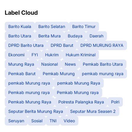
Label Cloud
Barito Kuala
Barito Selatan
Barito Timur
Barito Utara
Berita Mura
Budaya
Daerah
DPRD Barito Utara
DPRD Barut
DPRD MURUNG RAYA
Ekonomi
FYI
Hukrim
Hukum Kriminal
Murung Raya
Nasional
News
Pemkab Barito Utara
Pemkab Barut
Pemkab Murung
pemkab murung raya
pemkab Murung raya
pemkab Murung Raya
Pemkab murung raya
Pemkab Murung raya
Pemkab Murung Raya
Polresta Palangka Raya
Polri
Seputar Berita Murung Raya
Seputar Mura Seasen 2
Seruyan
Sosial
TNI
Video