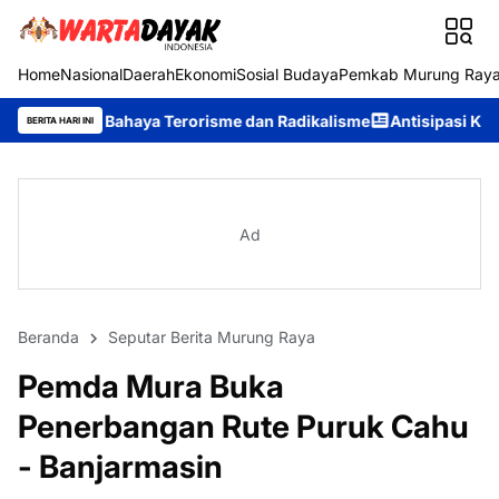
Home
Nasional
Daerah
Ekonomi
Sosial Budaya
Pemkab Murung Ray
ya Terorisme dan Radikalisme
Antisipasi Karhutla, Murung Raya
BERITA HARI INI
Ad
Beranda
Seputar Berita Murung Raya
Pemda Mura Buka
Penerbangan Rute Puruk Cahu
- Banjarmasin