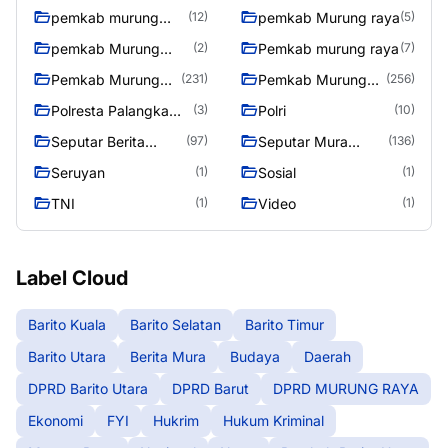
pemkab murung
pemkab Murung raya
(12)
(5)
raya
pemkab Murung
Pemkab murung raya
(2)
(7)
Raya
Pemkab Murung
Pemkab Murung
(231)
(256)
raya
Raya
Polresta Palangka
Polri
(3)
(10)
Raya
Seputar Berita
Seputar Mura
(97)
(136)
Murung Raya
Seasen 2
Seruyan
Sosial
(1)
(1)
TNI
Video
(1)
(1)
Label Cloud
Barito Kuala
Barito Selatan
Barito Timur
Barito Utara
Berita Mura
Budaya
Daerah
DPRD Barito Utara
DPRD Barut
DPRD MURUNG RAYA
Ekonomi
FYI
Hukrim
Hukum Kriminal