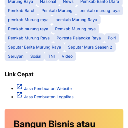
Murung Raya
Nasional
News
Pemkab Barito Utara
Pemkab Barut
Pemkab Murung
pemkab murung raya
pemkab Murung raya
pemkab Murung Raya
Pemkab murung raya
Pemkab Murung raya
Pemkab Murung Raya
Polresta Palangka Raya
Polri
Seputar Berita Murung Raya
Seputar Mura Seasen 2
Seruyan
Sosial
TNI
Video
Link Cepat
Jasa Pembuatan Website
Jasa Pembuatan Legalitas
Bangun Bisnis atau