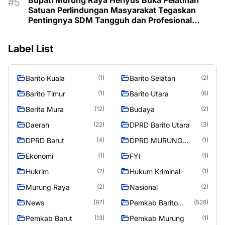
Satuan Perlindungan Masyarakat Tegaskan
Pentingnya SDM Tangguh dan Profesional
Hadapi Tantangan Keamanan Daerah
Label List
Barito Kuala
Barito Selatan
(1)
(2)
Barito Timur
Barito Utara
(1)
(6)
Berita Mura
Budaya
(12)
(2)
Daerah
DPRD Barito Utara
(22)
(3)
DPRD Barut
DPRD MURUNG
(4)
(1)
RAYA
Ekonomi
FYI
(1)
(1)
Hukrim
Hukum Kriminal
(2)
(1)
Murung Raya
Nasional
(2)
(2)
News
Pemkab Barito
(97)
(528)
Utara
Pemkab Barut
Pemkab Murung
(13)
(1)