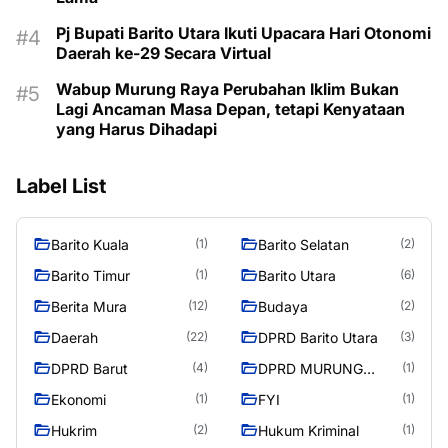
Pj Bupati Barito Utara Ikuti Upacara Hari Otonomi
Daerah ke-29 Secara Virtual
Wabup Murung Raya Perubahan Iklim Bukan
Lagi Ancaman Masa Depan, tetapi Kenyataan
yang Harus Dihadapi
Label List
Barito Kuala
Barito Selatan
(1)
(2)
Barito Timur
Barito Utara
(1)
(6)
Berita Mura
Budaya
(12)
(2)
Daerah
DPRD Barito Utara
(22)
(3)
DPRD Barut
DPRD MURUNG
(4)
(1)
RAYA
Ekonomi
FYI
(1)
(1)
Hukrim
Hukum Kriminal
(2)
(1)