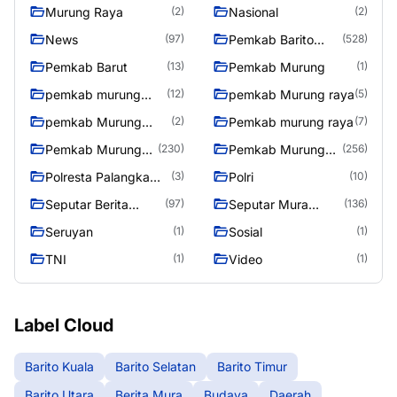
Murung Raya
Nasional
(2)
(2)
News
Pemkab Barito
(97)
(528)
Utara
Pemkab Barut
Pemkab Murung
(13)
(1)
pemkab murung
pemkab Murung raya
(12)
(5)
raya
pemkab Murung
Pemkab murung raya
(2)
(7)
Raya
Pemkab Murung
Pemkab Murung
(230)
(256)
raya
Raya
Polresta Palangka
Polri
(3)
(10)
Raya
Seputar Berita
Seputar Mura
(97)
(136)
Murung Raya
Seasen 2
Seruyan
Sosial
(1)
(1)
TNI
Video
(1)
(1)
Label Cloud
Barito Kuala
Barito Selatan
Barito Timur
Barito Utara
Berita Mura
Budaya
Daerah