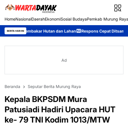
Home
Nasional
Daerah
Ekonomi
Sosial Budaya
Pemkab Murung Ray
akar Hutan dan Lahan
Respons Cepat Ditsamapta Polda Kalteng 
BERITA HARI INI
Ad
Beranda
Seputar Berita Murung Raya
Kepala BKPSDM Mura
Patusiadi Hadiri Upacara HUT
ke- 79 TNI Kodim 1013/MTW