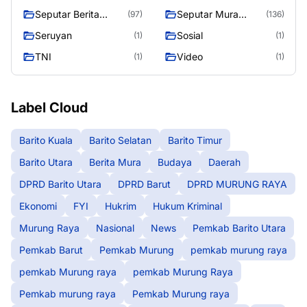
Raya
Seputar Berita
Seputar Mura
(97)
(136)
Murung Raya
Seasen 2
Seruyan
Sosial
(1)
(1)
TNI
Video
(1)
(1)
Label Cloud
Barito Kuala
Barito Selatan
Barito Timur
Barito Utara
Berita Mura
Budaya
Daerah
DPRD Barito Utara
DPRD Barut
DPRD MURUNG RAYA
Ekonomi
FYI
Hukrim
Hukum Kriminal
Murung Raya
Nasional
News
Pemkab Barito Utara
Pemkab Barut
Pemkab Murung
pemkab murung raya
pemkab Murung raya
pemkab Murung Raya
Pemkab murung raya
Pemkab Murung raya