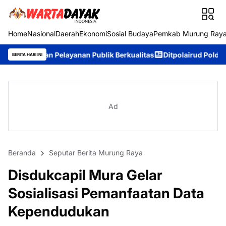
Home
Nasional
Daerah
Ekonomi
Sosial Budaya
Pemkab Murung Ray
elayanan Publik Berkualitas
Ditpolairud Polda Kalteng Sambang
BERITA HARI INI
Ad
Beranda
Seputar Berita Murung Raya
Disdukcapil Mura Gelar
Sosialisasi Pemanfaatan Data
Kependudukan