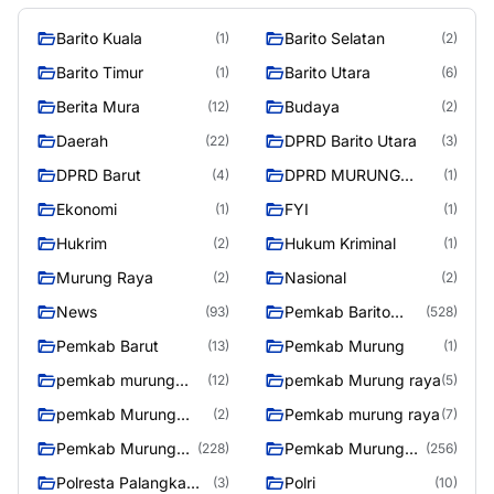
Barito Kuala
Barito Selatan
(1)
(2)
Barito Timur
Barito Utara
(1)
(6)
Berita Mura
Budaya
(12)
(2)
Daerah
DPRD Barito Utara
(22)
(3)
DPRD Barut
DPRD MURUNG
(4)
(1)
RAYA
Ekonomi
FYI
(1)
(1)
Hukrim
Hukum Kriminal
(2)
(1)
Murung Raya
Nasional
(2)
(2)
News
Pemkab Barito
(93)
(528)
Utara
Pemkab Barut
Pemkab Murung
(13)
(1)
pemkab murung
pemkab Murung raya
(12)
(5)
raya
pemkab Murung
Pemkab murung raya
(2)
(7)
Raya
Pemkab Murung
Pemkab Murung
(228)
(256)
raya
Raya
Polresta Palangka
Polri
(3)
(10)