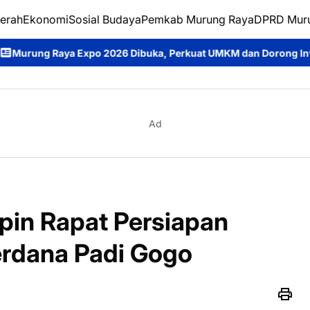
erah
Ekonomi
Sosial Budaya
Pemkab Murung Raya
DPRD Mur
Dibuka, Perkuat UMKM dan Dorong Investasi Daerah
Jumat Berk
Ad
pin Rapat Persiapan
rdana Padi Gogo