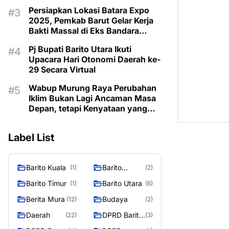
Taman Makam Pahlawan
Persiapkan Lokasi Batara Expo
2025, Pemkab Barut Gelar Kerja
Bakti Massal di Eks Bandara
Lama
Pj Bupati Barito Utara Ikuti
Upacara Hari Otonomi Daerah ke-
29 Secara Virtual
Wabup Murung Raya Perubahan
Iklim Bukan Lagi Ancaman Masa
Depan, tetapi Kenyataan yang
Harus Dihadapi
Label List
Barito Kuala
Barito
(1)
(2)
Selatan
Barito Timur
Barito Utara
(1)
(6)
Berita Mura
Budaya
(12)
(2)
Daerah
DPRD Barito
(22)
(3)
Utara