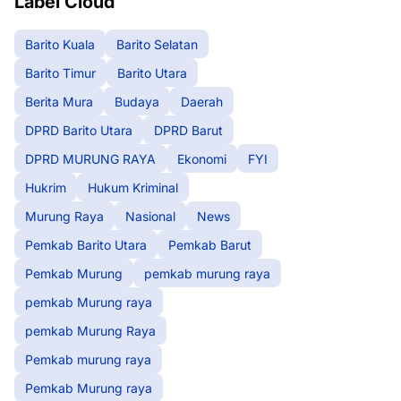
Label Cloud
Barito Kuala
Barito Selatan
Barito Timur
Barito Utara
Berita Mura
Budaya
Daerah
DPRD Barito Utara
DPRD Barut
DPRD MURUNG RAYA
Ekonomi
FYI
Hukrim
Hukum Kriminal
Murung Raya
Nasional
News
Pemkab Barito Utara
Pemkab Barut
Pemkab Murung
pemkab murung raya
pemkab Murung raya
pemkab Murung Raya
Pemkab murung raya
Pemkab Murung raya