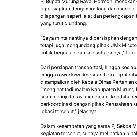
Pj Bupati Murung Raya, Hermon, menekank
dipersiapkan dengan matang dan menjadi pe
dilapangan seperti alat dan perlengkapan
yang turut diundang.
“Saya minta nantinya dipersiapkan dengan
tetapi juga mengundang pihak UMKM setem
untuk berjualan dan lain sebagainya,” tutu
Dari persiapan transportasi, hingga kesiap
hingga rowndown kegiatan tidak luput diba
disampaikan oleh Kepala Dinas Pertanian 
“menginat tadi malam Kabupaten Murung Ra
jalan menuju lokasi mengalami kendala bece
berkoordinasi dengan pihak Perusahaan 
lokasi tersebut,” jelasnya.
Dalam kesempatan yang sama Pj Sekda Mu
kegiatan tersebut, supaya melibatkan pih