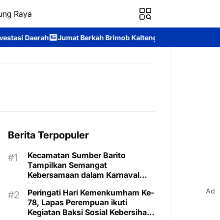
ung Raya
ah Brimob Kalteng, Personel Batalyon B Pelopor Berbagi Kebah
Berita Terpopuler
Kecamatan Sumber Barito
Tampilkan Semangat
Kebersamaan dalam Karnaval
Budaya Murung Raya
Ad
Peringati Hari Kemenkumham Ke-
78, Lapas Perempuan ikuti
Kegiatan Baksi Sosial Kebersihan