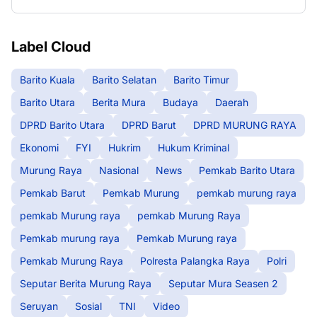
Label Cloud
Barito Kuala
Barito Selatan
Barito Timur
Barito Utara
Berita Mura
Budaya
Daerah
DPRD Barito Utara
DPRD Barut
DPRD MURUNG RAYA
Ekonomi
FYI
Hukrim
Hukum Kriminal
Murung Raya
Nasional
News
Pemkab Barito Utara
Pemkab Barut
Pemkab Murung
pemkab murung raya
pemkab Murung raya
pemkab Murung Raya
Pemkab murung raya
Pemkab Murung raya
Pemkab Murung Raya
Polresta Palangka Raya
Polri
Seputar Berita Murung Raya
Seputar Mura Seasen 2
Seruyan
Sosial
TNI
Video