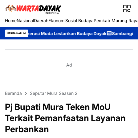
Home
Nasional
Daerah
Ekonomi
Sosial Budaya
Pemkab Murung Ray
asi Muda Lestarikan Budaya Dayak
Sambangi Warga Desa, Ditpo
BERITA HARI INI
Ad
Beranda
Seputar Mura Seasen 2
Pj Bupati Mura Teken MoU
Terkait Pemanfaatan Layanan
Perbankan