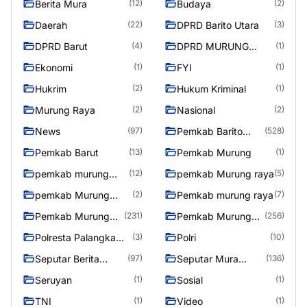
Berita Mura
Budaya
(12)
(2)
Daerah
DPRD Barito Utara
(22)
(3)
DPRD Barut
DPRD MURUNG
(4)
(1)
RAYA
Ekonomi
FYI
(1)
(1)
Hukrim
Hukum Kriminal
(2)
(1)
Murung Raya
Nasional
(2)
(2)
News
Pemkab Barito
(97)
(528)
Utara
Pemkab Barut
Pemkab Murung
(13)
(1)
pemkab murung
pemkab Murung raya
(12)
(5)
raya
pemkab Murung
Pemkab murung raya
(2)
(7)
Raya
Pemkab Murung
Pemkab Murung
(231)
(256)
raya
Raya
Polresta Palangka
Polri
(3)
(10)
Raya
Seputar Berita
Seputar Mura
(97)
(136)
Murung Raya
Seasen 2
Seruyan
Sosial
(1)
(1)
TNI
Video
(1)
(1)