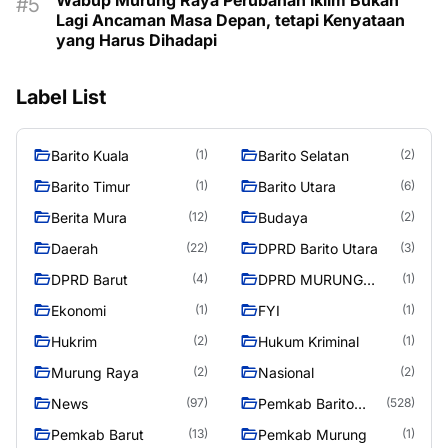
Lagi Ancaman Masa Depan, tetapi Kenyataan
yang Harus Dihadapi
Label List
Barito Kuala
Barito Selatan
(1)
(2)
Barito Timur
Barito Utara
(1)
(6)
Berita Mura
Budaya
(12)
(2)
Daerah
DPRD Barito Utara
(22)
(3)
DPRD Barut
DPRD MURUNG
(4)
(1)
RAYA
Ekonomi
FYI
(1)
(1)
Hukrim
Hukum Kriminal
(2)
(1)
Murung Raya
Nasional
(2)
(2)
News
Pemkab Barito
(97)
(528)
Utara
Pemkab Barut
Pemkab Murung
(13)
(1)