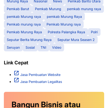
Murung Raya
Nasional
News
Pemkab Barito Utara
Pemkab Barut
Pemkab Murung
pemkab murung raya
pemkab Murung raya
pemkab Murung Raya
Pemkab murung raya
Pemkab Murung raya
Pemkab Murung Raya
Polresta Palangka Raya
Polri
Seputar Berita Murung Raya
Seputar Mura Seasen 2
Seruyan
Sosial
TNI
Video
Link Cepat
Jasa Pembuatan Website
Jasa Pembuatan Legalitas
Bangun Bisnis atau