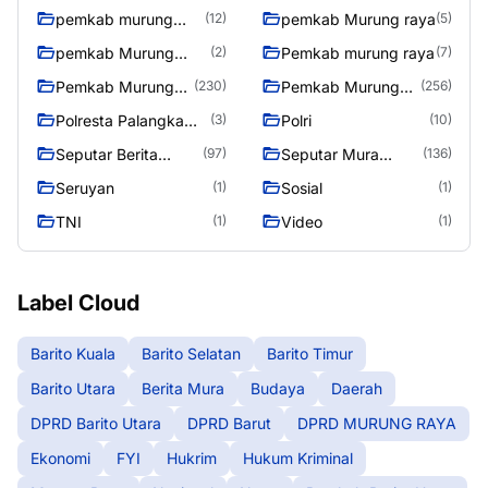
pemkab murung
pemkab Murung raya
(12)
(5)
raya
pemkab Murung
Pemkab murung raya
(2)
(7)
Raya
Pemkab Murung
Pemkab Murung
(230)
(256)
raya
Raya
Polresta Palangka
Polri
(3)
(10)
Raya
Seputar Berita
Seputar Mura
(97)
(136)
Murung Raya
Seasen 2
Seruyan
Sosial
(1)
(1)
TNI
Video
(1)
(1)
Label Cloud
Barito Kuala
Barito Selatan
Barito Timur
Barito Utara
Berita Mura
Budaya
Daerah
DPRD Barito Utara
DPRD Barut
DPRD MURUNG RAYA
Ekonomi
FYI
Hukrim
Hukum Kriminal