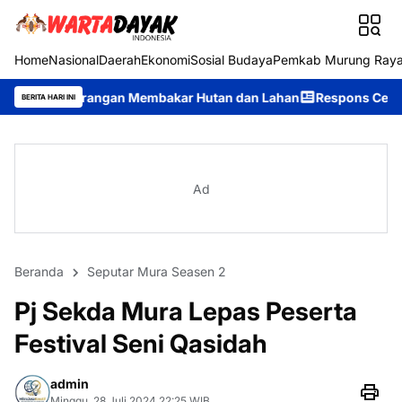
Home
Nasional
Daerah
Ekonomi
Sosial Budaya
Pemkab Murung Ray
angan Membakar Hutan dan Lahan
Respons Cepat Ditsamapta Pol
BERITA HARI INI
Ad
Beranda
Seputar Mura Seasen 2
Pj Sekda Mura Lepas Peserta
Festival Seni Qasidah
admin
Minggu, 28 Juli 2024 22:25 WIB