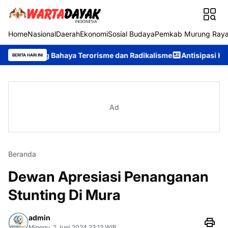
Home
Nasional
Daerah
Ekonomi
Sosial Budaya
Pemkab Murung Ray
ang Bahaya Terorisme dan Radikalisme
Antisipasi Karhutla, Mur
BERITA HARI INI
Ad
Beranda
Dewan Apresiasi Penanganan
Stunting Di Mura
admin
Minggu, 2 Juni 2024 23:13 WIB