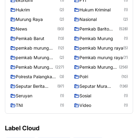
Ekonomi
FYI
(1)
(1)
Hukrim
Hukum Kriminal
(2)
(1)
Murung Raya
Nasional
(2)
(2)
News
Pemkab Barito
(93)
(528)
Utara
Pemkab Barut
Pemkab Murung
(13)
(1)
pemkab murung
pemkab Murung raya
(12)
(5)
raya
pemkab Murung
Pemkab murung raya
(2)
(7)
Raya
Pemkab Murung
Pemkab Murung
(227)
(256)
raya
Raya
Polresta Palangka
Polri
(3)
(10)
Raya
Seputar Berita
Seputar Mura
(97)
(136)
Murung Raya
Seasen 2
Seruyan
Sosial
(1)
(1)
TNI
Video
(1)
(1)
Label Cloud