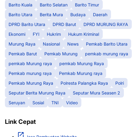
Barito Kuala
Barito Selatan
Barito Timur
Barito Utara
Berita Mura
Budaya
Daerah
DPRD Barito Utara
DPRD Barut
DPRD MURUNG RAYA
Ekonomi
FYI
Hukrim
Hukum Kriminal
Murung Raya
Nasional
News
Pemkab Barito Utara
Pemkab Barut
Pemkab Murung
pemkab murung raya
pemkab Murung raya
pemkab Murung Raya
Pemkab murung raya
Pemkab Murung raya
Pemkab Murung Raya
Polresta Palangka Raya
Polri
Seputar Berita Murung Raya
Seputar Mura Seasen 2
Seruyan
Sosial
TNI
Video
Link Cepat
Jasa Pembuatan Website