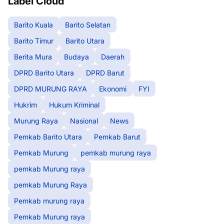
Label Cloud
Barito Kuala
Barito Selatan
Barito Timur
Barito Utara
Berita Mura
Budaya
Daerah
DPRD Barito Utara
DPRD Barut
DPRD MURUNG RAYA
Ekonomi
FYI
Hukrim
Hukum Kriminal
Murung Raya
Nasional
News
Pemkab Barito Utara
Pemkab Barut
Pemkab Murung
pemkab murung raya
pemkab Murung raya
pemkab Murung Raya
Pemkab murung raya
Pemkab Murung raya