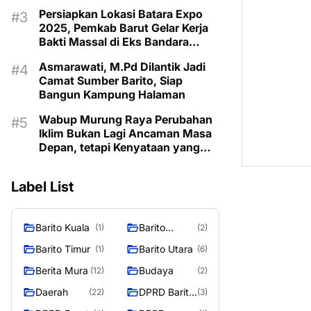
Taman Makam Pahlawan
Persiapkan Lokasi Batara Expo
2025, Pemkab Barut Gelar Kerja
Bakti Massal di Eks Bandara
Lama
Asmarawati, M.Pd Dilantik Jadi
Camat Sumber Barito, Siap
Bangun Kampung Halaman
Wabup Murung Raya Perubahan
Iklim Bukan Lagi Ancaman Masa
Depan, tetapi Kenyataan yang
Harus Dihadapi
Label List
Barito Kuala
Barito
(1)
(2)
Selatan
Barito Timur
Barito Utara
(1)
(6)
Berita Mura
Budaya
(12)
(2)
Daerah
DPRD Barito
(22)
(3)
Utara