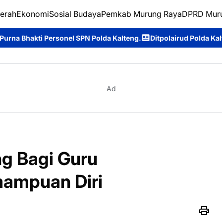
erah
Ekonomi
Sosial Budaya
Pemkab Murung Raya
DPRD Mur
 SPN Polda Kalteng.
Ditpolairud Polda Kalteng Dukung Dunia Pe
Ad
ng Bagi Guru
ampuan Diri