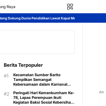
ung Raya
ndidikan Lewat Kapal Melek Huruf KP XVIII-1002 Di Pegatan Das K
Berita Terpopuler
Kecamatan Sumber Barito
Tampilkan Semangat
Kebersamaan dalam Karnaval
Budaya Murung Raya
Ad
Peringati Hari Kemenkumham Ke-
78, Lapas Perempuan ikuti
Kegiatan Baksi Sosial Kebersihan