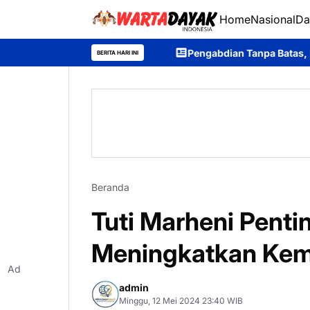
Home
Nasional
Da
Pengabdian Tanpa Batas, Purna Bhakti Personel
BERITA HARI INI
Beranda
Tuti Marheni Penti
Meningkatkan Kem
Ad
admin
Minggu, 12 Mei 2024 23:40 WIB