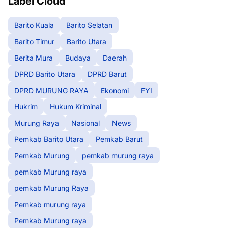
Label Cloud
Barito Kuala
Barito Selatan
Barito Timur
Barito Utara
Berita Mura
Budaya
Daerah
DPRD Barito Utara
DPRD Barut
DPRD MURUNG RAYA
Ekonomi
FYI
Hukrim
Hukum Kriminal
Murung Raya
Nasional
News
Pemkab Barito Utara
Pemkab Barut
Pemkab Murung
pemkab murung raya
pemkab Murung raya
pemkab Murung Raya
Pemkab murung raya
Pemkab Murung raya