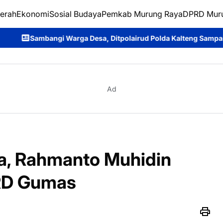
erah
Ekonomi
Sosial Budaya
Pemkab Murung Raya
DPRD Mur
 Warga Desa, Ditpolairud Polda Kalteng Sampaikan Larangan Me
Ad
a, Rahmanto Muhidin
RD Gumas