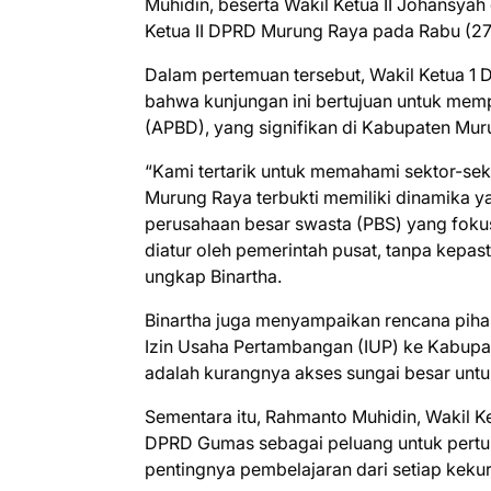
Muhidin, beserta Wakil Ketua II Johansyah 
Ketua II DPRD Murung Raya pada Rabu (2
Dalam pertemuan tersebut, Wakil Ketua 1
bahwa kunjungan ini bertujuan untuk mem
(APBD), yang signifikan di Kabupaten Mu
“Kami tertarik untuk memahami sektor-s
Murung Raya terbukti memiliki dinamika 
perusahaan besar swasta (PBS) yang foku
diatur oleh pemerintah pusat, tanpa kepast
ungkap Binartha.
Binartha juga menyampaikan rencana pih
Izin Usaha Pertambangan (IUP) ke Kabup
adalah kurangnya akses sungai besar untuk
Sementara itu, Rahmanto Muhidin, Wakil 
DPRD Gumas sebagai peluang untuk pertu
pentingnya pembelajaran dari setiap keku