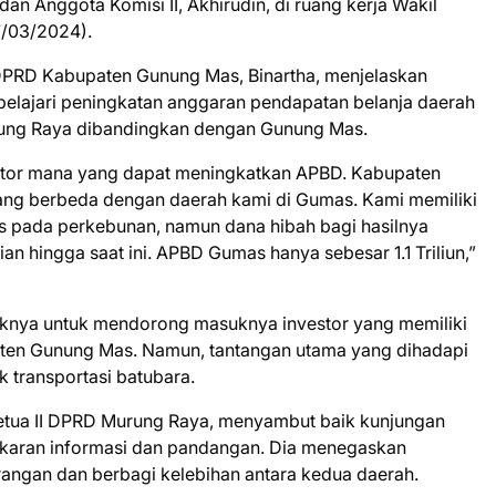
dan Anggota Komisi II, Akhirudin, di ruang kerja Wakil
7/03/2024).
 DPRD Kabupaten Gunung Mas, Binartha, menjelaskan
pelajari peningkatan anggaran pendapatan belanja daerah
rung Raya dibandingkan dengan Gunung Mas.
ektor mana yang dapat meningkatkan APBD. Kabupaten
yang berbeda dengan daerah kami di Gumas. Kami memiliki
s pada perkebunan, namun dana hibah bagi hasilnya
ian hingga saat ini. APBD Gumas hanya sebesar 1.1 Triliun,”
aknya untuk mendorong masuknya investor yang memiliki
aten Gunung Mas. Namun, tantangan utama yang dihadapi
 transportasi batubara.
Ketua II DPRD Murung Raya, menyambut baik kunjungan
karan informasi dan pandangan. Dia menegaskan
rangan dan berbagi kelebihan antara kedua daerah.