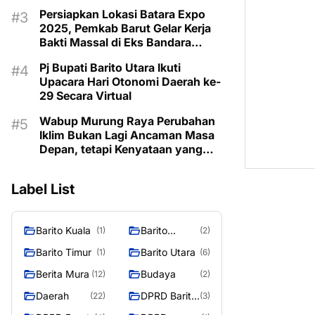
Taman Makam Pahlawan
Persiapkan Lokasi Batara Expo
2025, Pemkab Barut Gelar Kerja
Bakti Massal di Eks Bandara
Lama
Pj Bupati Barito Utara Ikuti
Upacara Hari Otonomi Daerah ke-
29 Secara Virtual
Wabup Murung Raya Perubahan
Iklim Bukan Lagi Ancaman Masa
Depan, tetapi Kenyataan yang
Harus Dihadapi
Label List
Barito Kuala
Barito
(1)
(2)
Selatan
Barito Timur
Barito Utara
(1)
(6)
Berita Mura
Budaya
(12)
(2)
Daerah
DPRD Barito
(22)
(3)
Utara