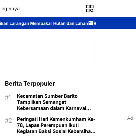
ung Raya
mbakar Hutan dan Lahan
Respons Cepat Ditsamapta Polda Kalte
Berita Terpopuler
Kecamatan Sumber Barito
Tampilkan Semangat
Kebersamaan dalam Karnaval
Budaya Murung Raya
Ad
Peringati Hari Kemenkumham Ke-
78, Lapas Perempuan ikuti
Kegiatan Baksi Sosial Kebersihan