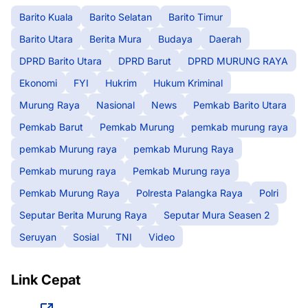
Barito Kuala
Barito Selatan
Barito Timur
Barito Utara
Berita Mura
Budaya
Daerah
DPRD Barito Utara
DPRD Barut
DPRD MURUNG RAYA
Ekonomi
FYI
Hukrim
Hukum Kriminal
Murung Raya
Nasional
News
Pemkab Barito Utara
Pemkab Barut
Pemkab Murung
pemkab murung raya
pemkab Murung raya
pemkab Murung Raya
Pemkab murung raya
Pemkab Murung raya
Pemkab Murung Raya
Polresta Palangka Raya
Polri
Seputar Berita Murung Raya
Seputar Mura Seasen 2
Seruyan
Sosial
TNI
Video
Link Cepat