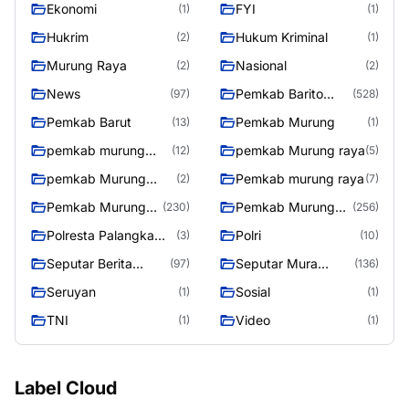
Ekonomi
FYI
(1)
(1)
Hukrim
Hukum Kriminal
(2)
(1)
Murung Raya
Nasional
(2)
(2)
News
Pemkab Barito
(97)
(528)
Utara
Pemkab Barut
Pemkab Murung
(13)
(1)
pemkab murung
pemkab Murung raya
(12)
(5)
raya
pemkab Murung
Pemkab murung raya
(2)
(7)
Raya
Pemkab Murung
Pemkab Murung
(230)
(256)
raya
Raya
Polresta Palangka
Polri
(3)
(10)
Raya
Seputar Berita
Seputar Mura
(97)
(136)
Murung Raya
Seasen 2
Seruyan
Sosial
(1)
(1)
TNI
Video
(1)
(1)
Label Cloud