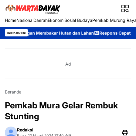
Home
Nasional
Daerah
Ekonomi
Sosial Budaya
Pemkab Murung Ray
ngan Membakar Hutan dan Lahan
Respons Cepat Ditsamapta Pold
BERITA HARI INI
Ad
Beranda
Pemkab Mura Gelar Rembuk
Stunting
Redaksi
Rabu, 20 Maret 2024 13:40 WIB