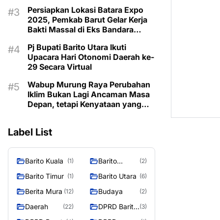
Taman Makam Pahlawan
Persiapkan Lokasi Batara Expo
2025, Pemkab Barut Gelar Kerja
Bakti Massal di Eks Bandara
Lama
Pj Bupati Barito Utara Ikuti
Upacara Hari Otonomi Daerah ke-
29 Secara Virtual
Wabup Murung Raya Perubahan
Iklim Bukan Lagi Ancaman Masa
Depan, tetapi Kenyataan yang
Harus Dihadapi
Label List
Barito Kuala
Barito
(1)
(2)
Selatan
Barito Timur
Barito Utara
(1)
(6)
Berita Mura
Budaya
(12)
(2)
Daerah
DPRD Barito
(22)
(3)
Utara