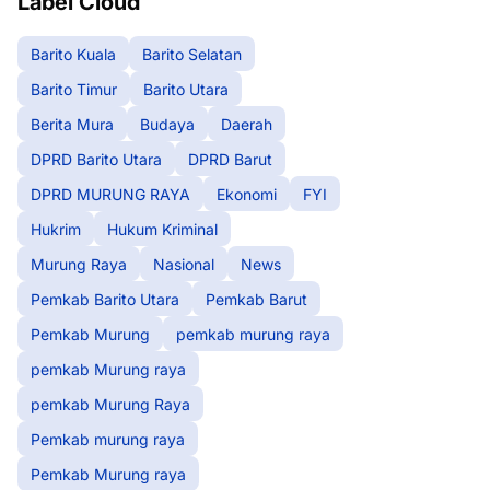
Label Cloud
Barito Kuala
Barito Selatan
Barito Timur
Barito Utara
Berita Mura
Budaya
Daerah
DPRD Barito Utara
DPRD Barut
DPRD MURUNG RAYA
Ekonomi
FYI
Hukrim
Hukum Kriminal
Murung Raya
Nasional
News
Pemkab Barito Utara
Pemkab Barut
Pemkab Murung
pemkab murung raya
pemkab Murung raya
pemkab Murung Raya
Pemkab murung raya
Pemkab Murung raya