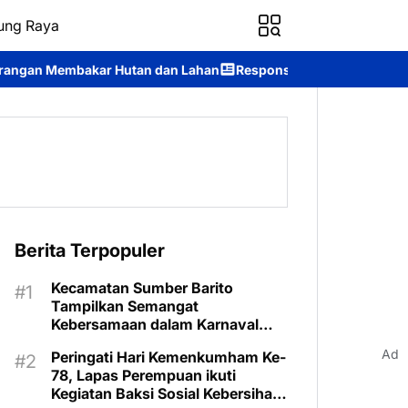
ung Raya
utan dan Lahan
Respons Cepat Ditsamapta Polda Kalteng Tanga
Berita Terpopuler
Kecamatan Sumber Barito
Tampilkan Semangat
Kebersamaan dalam Karnaval
Budaya Murung Raya
Ad
Peringati Hari Kemenkumham Ke-
78, Lapas Perempuan ikuti
Kegiatan Baksi Sosial Kebersihan