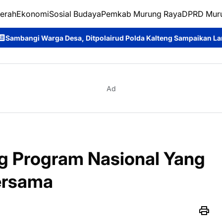
erah
Ekonomi
Sosial Budaya
Pemkab Murung Raya
DPRD Mur
esa, Ditpolairud Polda Kalteng Sampaikan Larangan Membakar H
Ad
ng Program Nasional Yang
ersama