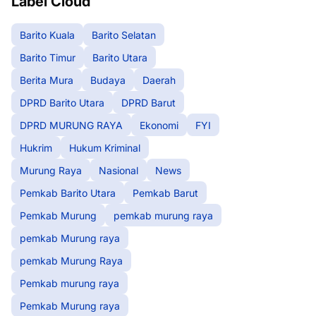
Label Cloud
Barito Kuala
Barito Selatan
Barito Timur
Barito Utara
Berita Mura
Budaya
Daerah
DPRD Barito Utara
DPRD Barut
DPRD MURUNG RAYA
Ekonomi
FYI
Hukrim
Hukum Kriminal
Murung Raya
Nasional
News
Pemkab Barito Utara
Pemkab Barut
Pemkab Murung
pemkab murung raya
pemkab Murung raya
pemkab Murung Raya
Pemkab murung raya
Pemkab Murung raya