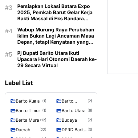
Taman Makam Pahlawan
Persiapkan Lokasi Batara Expo
2025, Pemkab Barut Gelar Kerja
Bakti Massal di Eks Bandara
Lama
Wabup Murung Raya Perubahan
Iklim Bukan Lagi Ancaman Masa
Depan, tetapi Kenyataan yang
Harus Dihadapi
Pj Bupati Barito Utara Ikuti
Upacara Hari Otonomi Daerah ke-
29 Secara Virtual
Label List
Barito Kuala
Barito
(1)
(2)
Selatan
Barito Timur
Barito Utara
(1)
(6)
Berita Mura
Budaya
(12)
(2)
Daerah
DPRD Barito
(22)
(3)
Utara