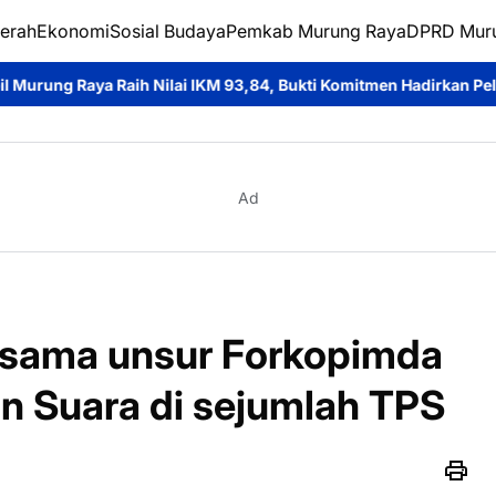
erah
Ekonomi
Sosial Budaya
Pemkab Murung Raya
DPRD Mur
Nilai IKM 93,84, Bukti Komitmen Hadirkan Pelayanan Publik Berku
Ad
rsama unsur Forkopimda
 Suara di sejumlah TPS