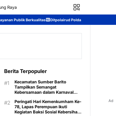
ung Raya
alitas
Ditpolairud Polda Kalteng Sambangi Masyarakat, Berikan
Berita Terpopuler
Kecamatan Sumber Barito
Tampilkan Semangat
Kebersamaan dalam Karnaval
Budaya Murung Raya
Ad
Peringati Hari Kemenkumham Ke-
78, Lapas Perempuan ikuti
Kegiatan Baksi Sosial Kebersihan