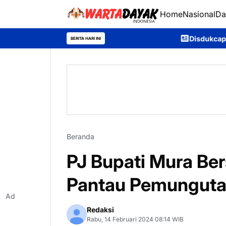
Home
Nasional
Da
Disdukcapil Murung Raya Raih 
BERITA HARI INI
Beranda
PJ Bupati Mura Be
Pantau Pemungutan
Ad
Redaksi
Rabu, 14 Februari 2024 08:14 WIB