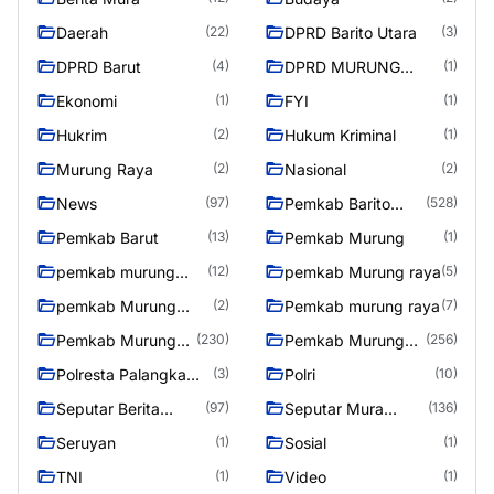
Daerah
DPRD Barito Utara
(22)
(3)
DPRD Barut
DPRD MURUNG
(4)
(1)
RAYA
Ekonomi
FYI
(1)
(1)
Hukrim
Hukum Kriminal
(2)
(1)
Murung Raya
Nasional
(2)
(2)
News
Pemkab Barito
(97)
(528)
Utara
Pemkab Barut
Pemkab Murung
(13)
(1)
pemkab murung
pemkab Murung raya
(12)
(5)
raya
pemkab Murung
Pemkab murung raya
(2)
(7)
Raya
Pemkab Murung
Pemkab Murung
(230)
(256)
raya
Raya
Polresta Palangka
Polri
(3)
(10)
Raya
Seputar Berita
Seputar Mura
(97)
(136)
Murung Raya
Seasen 2
Seruyan
Sosial
(1)
(1)
TNI
Video
(1)
(1)