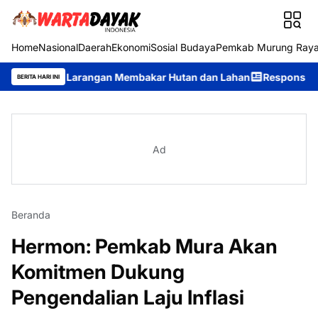
Home
Nasional
Daerah
Ekonomi
Sosial Budaya
Pemkab Murung Ray
an Larangan Membakar Hutan dan Lahan
Respons Cepat Ditsamap
BERITA HARI INI
Ad
Beranda
Hermon: Pemkab Mura Akan
Komitmen Dukung
Pengendalian Laju Inflasi