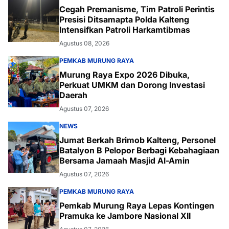
Cegah Premanisme, Tim Patroli Perintis
Presisi Ditsamapta Polda Kalteng
Intensifkan Patroli Harkamtibmas
Agustus 08, 2026
PEMKAB MURUNG RAYA
Murung Raya Expo 2026 Dibuka,
Perkuat UMKM dan Dorong Investasi
Daerah
Agustus 07, 2026
NEWS
Jumat Berkah Brimob Kalteng, Personel
Batalyon B Pelopor Berbagi Kebahagiaan
Bersama Jamaah Masjid Al-Amin
Agustus 07, 2026
PEMKAB MURUNG RAYA
Pemkab Murung Raya Lepas Kontingen
Pramuka ke Jambore Nasional XII