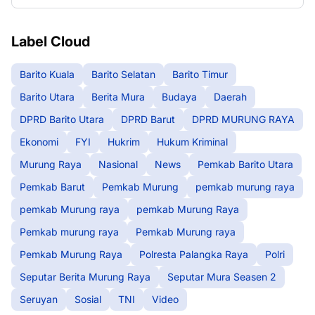
Label Cloud
Barito Kuala
Barito Selatan
Barito Timur
Barito Utara
Berita Mura
Budaya
Daerah
DPRD Barito Utara
DPRD Barut
DPRD MURUNG RAYA
Ekonomi
FYI
Hukrim
Hukum Kriminal
Murung Raya
Nasional
News
Pemkab Barito Utara
Pemkab Barut
Pemkab Murung
pemkab murung raya
pemkab Murung raya
pemkab Murung Raya
Pemkab murung raya
Pemkab Murung raya
Pemkab Murung Raya
Polresta Palangka Raya
Polri
Seputar Berita Murung Raya
Seputar Mura Seasen 2
Seruyan
Sosial
TNI
Video