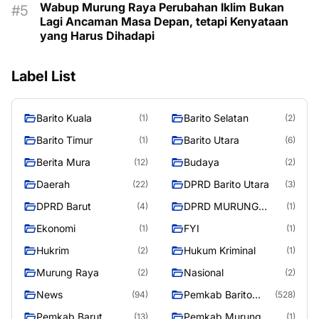
Wabup Murung Raya Perubahan Iklim Bukan
Lagi Ancaman Masa Depan, tetapi Kenyataan
yang Harus Dihadapi
Label List
Barito Kuala
Barito Selatan
(1)
(2)
Barito Timur
Barito Utara
(1)
(6)
Berita Mura
Budaya
(12)
(2)
Daerah
DPRD Barito Utara
(22)
(3)
DPRD Barut
DPRD MURUNG
(4)
(1)
RAYA
Ekonomi
FYI
(1)
(1)
Hukrim
Hukum Kriminal
(2)
(1)
Murung Raya
Nasional
(2)
(2)
News
Pemkab Barito
(94)
(528)
Utara
Pemkab Barut
Pemkab Murung
(13)
(1)