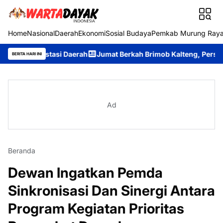
Home
Nasional
Daerah
Ekonomi
Sosial Budaya
Pemkab Murung Ray
vestasi Daerah
Jumat Berkah Brimob Kalteng, Personel Bataly
BERITA HARI INI
Ad
Beranda
Dewan Ingatkan Pemda
Sinkronisasi Dan Sinergi Antara
Program Kegiatan Prioritas