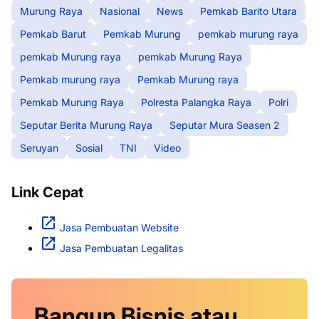
Murung Raya
Nasional
News
Pemkab Barito Utara
Pemkab Barut
Pemkab Murung
pemkab murung raya
pemkab Murung raya
pemkab Murung Raya
Pemkab murung raya
Pemkab Murung raya
Pemkab Murung Raya
Polresta Palangka Raya
Polri
Seputar Berita Murung Raya
Seputar Mura Seasen 2
Seruyan
Sosial
TNI
Video
Link Cepat
Jasa Pembuatan Website
Jasa Pembuatan Legalitas
Bangun Bisnis atau