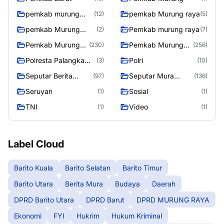
pemkab murung
pemkab Murung raya
(12)
(5)
raya
pemkab Murung
Pemkab murung raya
(2)
(7)
Raya
Pemkab Murung
Pemkab Murung
(230)
(256)
raya
Raya
Polresta Palangka
Polri
(3)
(10)
Raya
Seputar Berita
Seputar Mura
(97)
(136)
Murung Raya
Seasen 2
Seruyan
Sosial
(1)
(1)
TNI
Video
(1)
(1)
Label Cloud
Barito Kuala
Barito Selatan
Barito Timur
Barito Utara
Berita Mura
Budaya
Daerah
DPRD Barito Utara
DPRD Barut
DPRD MURUNG RAYA
Ekonomi
FYI
Hukrim
Hukum Kriminal