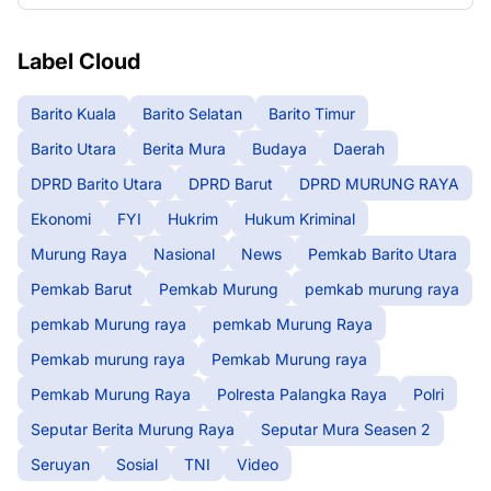
Label Cloud
Barito Kuala
Barito Selatan
Barito Timur
Barito Utara
Berita Mura
Budaya
Daerah
DPRD Barito Utara
DPRD Barut
DPRD MURUNG RAYA
Ekonomi
FYI
Hukrim
Hukum Kriminal
Murung Raya
Nasional
News
Pemkab Barito Utara
Pemkab Barut
Pemkab Murung
pemkab murung raya
pemkab Murung raya
pemkab Murung Raya
Pemkab murung raya
Pemkab Murung raya
Pemkab Murung Raya
Polresta Palangka Raya
Polri
Seputar Berita Murung Raya
Seputar Mura Seasen 2
Seruyan
Sosial
TNI
Video