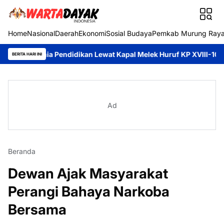
Home
Nasional
Daerah
Ekonomi
Sosial Budaya
Pemkab Murung Ray
unia Pendidikan Lewat Kapal Melek Huruf KP XVIII-1002 Di Pegata
BERITA HARI INI
Ad
Beranda
Dewan Ajak Masyarakat
Perangi Bahaya Narkoba
Bersama