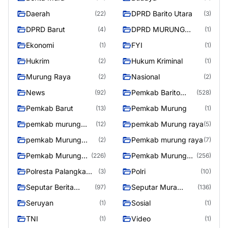
Daerah
DPRD Barito Utara
(22)
(3)
DPRD Barut
DPRD MURUNG
(4)
(1)
RAYA
Ekonomi
FYI
(1)
(1)
Hukrim
Hukum Kriminal
(2)
(1)
Murung Raya
Nasional
(2)
(2)
News
Pemkab Barito
(92)
(528)
Utara
Pemkab Barut
Pemkab Murung
(13)
(1)
pemkab murung
pemkab Murung raya
(12)
(5)
raya
pemkab Murung
Pemkab murung raya
(2)
(7)
Raya
Pemkab Murung
Pemkab Murung
(226)
(256)
raya
Raya
Polresta Palangka
Polri
(3)
(10)
Raya
Seputar Berita
Seputar Mura
(97)
(136)
Murung Raya
Seasen 2
Seruyan
Sosial
(1)
(1)
TNI
Video
(1)
(1)