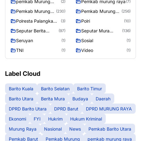
pemkab Murung
Pemkab murung raya
(2)
(7)
Raya
Pemkab Murung
Pemkab Murung
(230)
(256)
raya
Raya
Polresta Palangka
Polri
(3)
(10)
Raya
Seputar Berita
Seputar Mura
(97)
(136)
Murung Raya
Seasen 2
Seruyan
Sosial
(1)
(1)
TNI
Video
(1)
(1)
Label Cloud
Barito Kuala
Barito Selatan
Barito Timur
Barito Utara
Berita Mura
Budaya
Daerah
DPRD Barito Utara
DPRD Barut
DPRD MURUNG RAYA
Ekonomi
FYI
Hukrim
Hukum Kriminal
Murung Raya
Nasional
News
Pemkab Barito Utara
Pemkab Barut
Pemkab Murung
pemkab murung raya