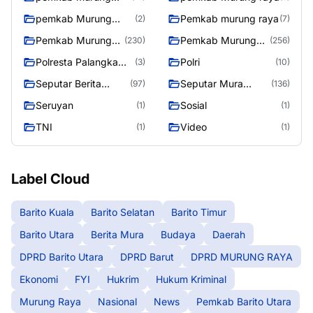
raya
pemkab Murung
Pemkab murung raya
(2)
(7)
Raya
Pemkab Murung
Pemkab Murung
(230)
(256)
raya
Raya
Polresta Palangka
Polri
(3)
(10)
Raya
Seputar Berita
Seputar Mura
(97)
(136)
Murung Raya
Seasen 2
Seruyan
Sosial
(1)
(1)
TNI
Video
(1)
(1)
Label Cloud
Barito Kuala
Barito Selatan
Barito Timur
Barito Utara
Berita Mura
Budaya
Daerah
DPRD Barito Utara
DPRD Barut
DPRD MURUNG RAYA
Ekonomi
FYI
Hukrim
Hukum Kriminal
Murung Raya
Nasional
News
Pemkab Barito Utara