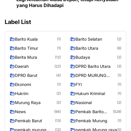
yang Harus Dihadapi
Label List
Barito Kuala
Barito Selatan
(1)
(2)
Barito Timur
Barito Utara
(1)
(6)
Berita Mura
Budaya
(12)
(2)
Daerah
DPRD Barito Utara
(22)
(3)
DPRD Barut
DPRD MURUNG
(4)
(1)
RAYA
Ekonomi
FYI
(1)
(1)
Hukrim
Hukum Kriminal
(2)
(1)
Murung Raya
Nasional
(2)
(2)
News
Pemkab Barito
(94)
(528)
Utara
Pemkab Barut
Pemkab Murung
(13)
(1)
pemkab murung
pemkab Murung raya
(12)
(5)