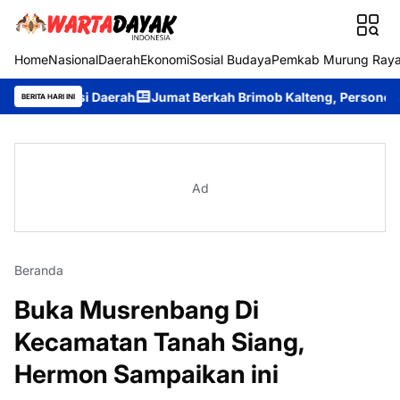
Home
Nasional
Daerah
Ekonomi
Sosial Budaya
Pemkab Murung Ray
tasi Daerah
Jumat Berkah Brimob Kalteng, Personel Batalyon B
BERITA HARI INI
Ad
Beranda
Buka Musrenbang Di
Kecamatan Tanah Siang,
Hermon Sampaikan ini