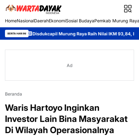
Home
Nasional
Daerah
Ekonomi
Sosial Budaya
Pemkab Murung Ray
II
Disdukcapil Murung Raya Raih Nilai IKM 93,84, Bukti Komitme
BERITA HARI INI
Ad
Beranda
Waris Hartoyo Inginkan
Investor Lain Bina Masyarakat
Di Wilayah Operasionalnya