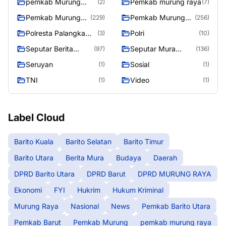
pemkab Murung
Pemkab murung raya
(2)
(7)
Raya
Pemkab Murung
Pemkab Murung
(229)
(256)
raya
Raya
Polresta Palangka
Polri
(3)
(10)
Raya
Seputar Berita
Seputar Mura
(97)
(136)
Murung Raya
Seasen 2
Seruyan
Sosial
(1)
(1)
TNI
Video
(1)
(1)
Label Cloud
Barito Kuala
Barito Selatan
Barito Timur
Barito Utara
Berita Mura
Budaya
Daerah
DPRD Barito Utara
DPRD Barut
DPRD MURUNG RAYA
Ekonomi
FYI
Hukrim
Hukum Kriminal
Murung Raya
Nasional
News
Pemkab Barito Utara
Pemkab Barut
Pemkab Murung
pemkab murung raya