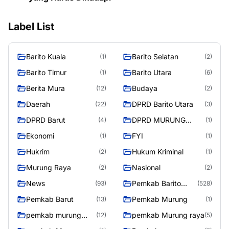
Label List
Barito Kuala
Barito Selatan
(1)
(2)
Barito Timur
Barito Utara
(1)
(6)
Berita Mura
Budaya
(12)
(2)
Daerah
DPRD Barito Utara
(22)
(3)
DPRD Barut
DPRD MURUNG
(4)
(1)
RAYA
Ekonomi
FYI
(1)
(1)
Hukrim
Hukum Kriminal
(2)
(1)
Murung Raya
Nasional
(2)
(2)
News
Pemkab Barito
(93)
(528)
Utara
Pemkab Barut
Pemkab Murung
(13)
(1)
pemkab murung
pemkab Murung raya
(12)
(5)
raya